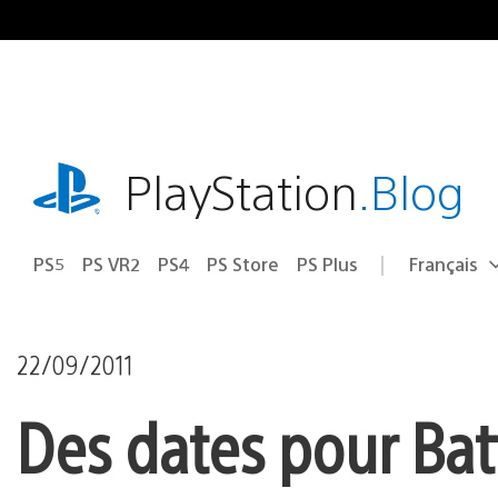
Accéder
au
contenu
playstation.com
PlayStation
.Blog
PS5
PS VR2
PS4
PS Store
PS Plus
Français
Choisir
Région
une
actuelle
région
:
22/09/2011
Des dates pour Batt