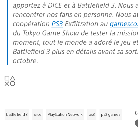
apportez à DICE et à Battlefield 3. Nous
rencontrer nos fans en personne. Nous a
coopération
PS3
Exfiltration au
gamesc
du Tokyo Game Show de tester la mission
moment, tout le monde a adoré le jeu et
Battlefield 3 plus en détails avant sa so
octobre.
C
battlefield 3
dice
PlayStation Network
ps3
ps3 games
J