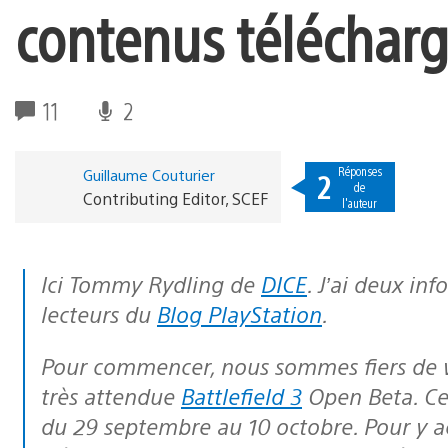
contenus télécharg
11
2
Réponses
Guillaume Couturier
2
de
Contributing Editor, SCEF
l'auteur
Ici Tommy Rydling de
DICE
. J’ai deux in
lecteurs du
Blog PlayStation
.
Pour commencer, nous sommes fiers de vous annoncer la date de sortie de la
très attendue
Battlefield 3
Open Beta. Cet
du 29 septembre au 10 octobre. Pour y accé