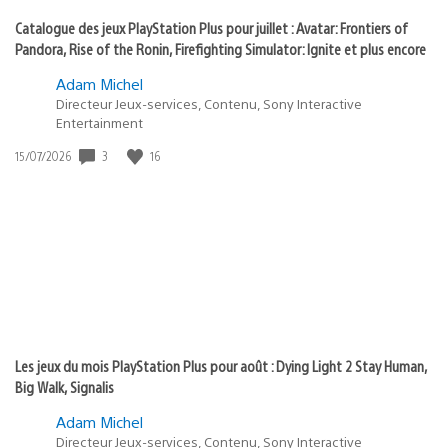
Catalogue des jeux PlayStation Plus pour juillet : Avatar: Frontiers of
Pandora, Rise of the Ronin, Firefighting Simulator: Ignite et plus encore
Adam Michel
Directeur Jeux-services, Contenu, Sony Interactive
Entertainment
3
16
Date
15/07/2026
de
publication
:
Les jeux du mois PlayStation Plus pour août : Dying Light 2 Stay Human,
Big Walk, Signalis
Adam Michel
Directeur Jeux-services, Contenu, Sony Interactive