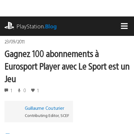
Accéder
au
contenu
playstation.com
PlayStation
.Blog
MEN
23/09/2011
Gagnez 100 abonnements à
Eurosport Player avec Le Sport est un
Jeu
1
0
1
Guillaume Couturier
Contributing Editor, SCEF