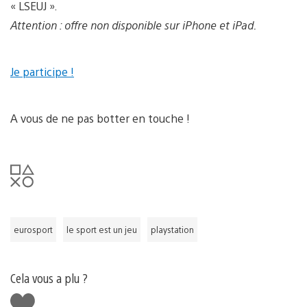
« LSEUJ ».
Attention : offre non disponible sur iPhone et iPad.
Je participe !
A vous de ne pas botter en touche !
eurosport
le sport est un jeu
playstation
Cela vous a plu ?
J'aime