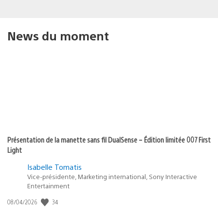
News du moment
Présentation de la manette sans fil DualSense – Édition limitée 007 First
Light
Isabelle Tomatis
Vice-présidente, Marketing international, Sony Interactive
Entertainment
34
Date
08/04/2026
de