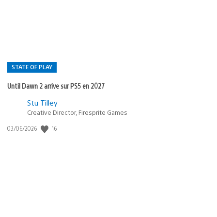
publication
:
STATE OF PLAY
Until Dawn 2 arrive sur PS5 en 2027
Postée
Stu Tilley
Creative Director, Firesprite Games
dans
:
16
Date
03/06/2026
state
de
of
publication
:
play