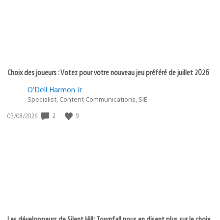
Choix des joueurs : Votez pour votre nouveau jeu préféré de juillet 2026
O’Dell Harmon Jr.
Specialist, Content Communications, SIE
2
9
Date
03/08/2026
de
publication
:
Les développeurs de Silent Hill: Townfall nous en disent plus sur le choix