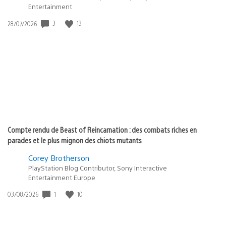
Entertainment
3
13
Date
28/07/2026
de
publication
:
Compte rendu de Beast of Reincarnation : des combats riches en
parades et le plus mignon des chiots mutants
Corey Brotherson
PlayStation Blog Contributor, Sony Interactive
Entertainment Europe
1
10
Date
03/08/2026
de
publication
: