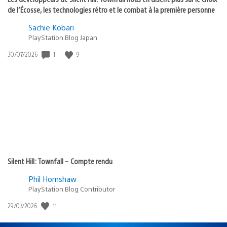
de l’Écosse, les technologies rétro et le combat à la première personne
Sachie Kobari
PlayStation.Blog Japan
1
9
Date
30/07/2026
de
publication
:
Silent Hill: Townfall – Compte rendu
Phil Hornshaw
PlayStation Blog Contributor
11
Date
29/07/2026
de
publication