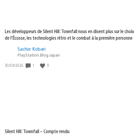
Les développeurs de Silent Hill: Townfall nous en disent plus sur le choix
de l’Écosse, les technologies rétro et le combat à la première personne
Sachie Kobari
PlayStation.Blog Japan
1
9
Date
30/07/2026
de
publication
:
Silent Hill: Townfall – Compte rendu