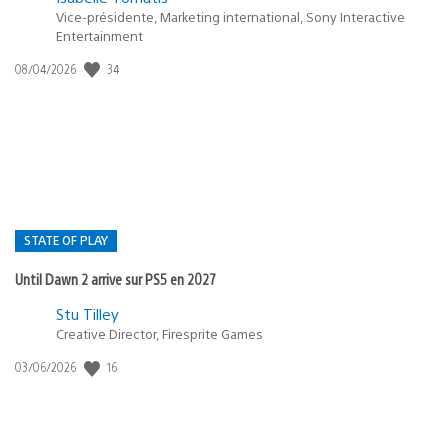
Vice-présidente, Marketing international, Sony Interactive
Entertainment
34
Date
08/04/2026
de
publication
:
STATE OF PLAY
Until Dawn 2 arrive sur PS5 en 2027
Postée
Stu Tilley
Creative Director, Firesprite Games
dans
:
16
Date
03/06/2026
state
de
of
publication
:
play