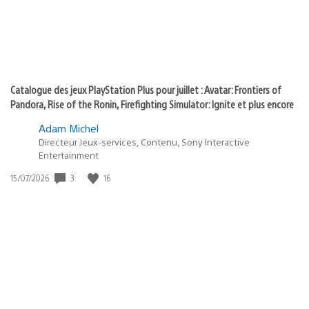
Catalogue des jeux PlayStation Plus pour juillet : Avatar: Frontiers of
Pandora, Rise of the Ronin, Firefighting Simulator: Ignite et plus encore
Adam Michel
Directeur Jeux-services, Contenu, Sony Interactive
Entertainment
3
16
Date
15/07/2026
de
publication
: