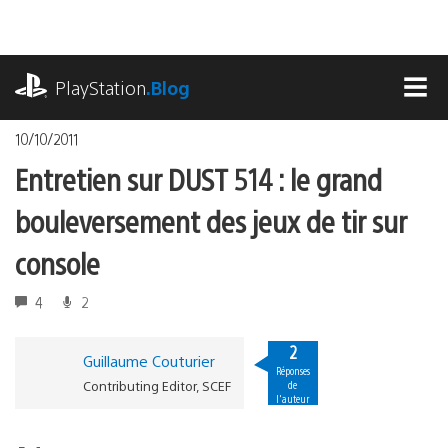
Accéder
au
contenu
playstation.com
PlayStation
.Blog
MEN
10/10/2011
Entretien sur DUST 514 : le grand
bouleversement des jeux de tir sur
console
4
2
2
Guillaume Couturier
Réponses
Contributing Editor, SCEF
de
l'auteur