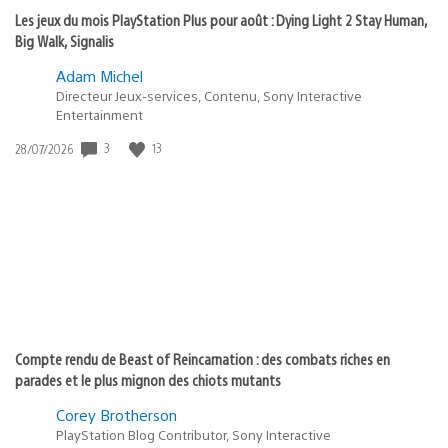
Les jeux du mois PlayStation Plus pour août : Dying Light 2 Stay Human,
Big Walk, Signalis
Adam Michel
Directeur Jeux-services, Contenu, Sony Interactive
Entertainment
3
13
Date
28/07/2026
de
publication
:
Compte rendu de Beast of Reincarnation : des combats riches en
parades et le plus mignon des chiots mutants
Corey Brotherson
PlayStation Blog Contributor, Sony Interactive