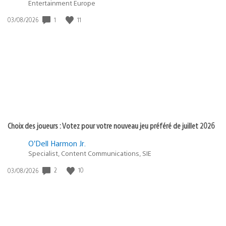
Entertainment Europe
1
11
Date
03/08/2026
de
publication
:
Choix des joueurs : Votez pour votre nouveau jeu préféré de juillet 2026
O’Dell Harmon Jr.
Specialist, Content Communications, SIE
2
10
Date
03/08/2026
de
publication
: