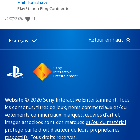
Phil Hornshaw
PlayStation Blog Contributor
11
Date
29/07/2026
de
publication
:
Retour en haut
Français
Choisir
Région
une
actuelle
région
:
Sony
Interactive
Entertainment
Website © 2026 Sony Interactive Entertainment. Tous
les contenus, titres de jeux, noms commerciaux et/ou
vêtements commerciaux, marques, œuvres d’art et
images associées sont des marques
et/ou du matériel
protégé par le droit d’auteur de leurs propriétaires
respectifs
. Tous droits réservés.