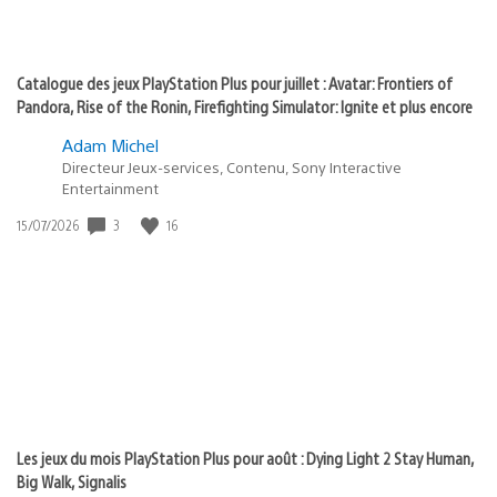
Catalogue des jeux PlayStation Plus pour juillet : Avatar: Frontiers of
Pandora, Rise of the Ronin, Firefighting Simulator: Ignite et plus encore
Adam Michel
Directeur Jeux-services, Contenu, Sony Interactive
Entertainment
3
16
Date
15/07/2026
de
publication
:
Les jeux du mois PlayStation Plus pour août : Dying Light 2 Stay Human,
Big Walk, Signalis