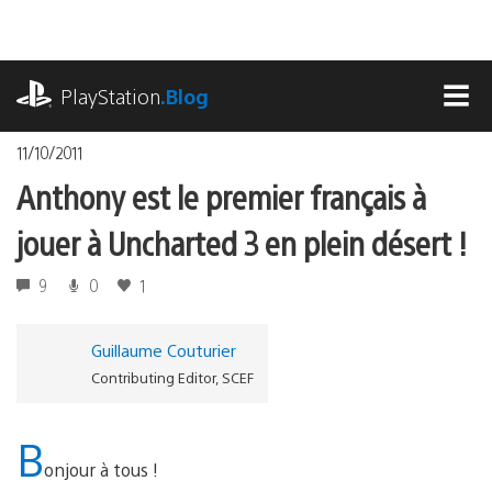
Accéder
au
contenu
playstation.com
PlayStation
.Blog
MEN
11/10/2011
Anthony est le premier français à
jouer à Uncharted 3 en plein désert !
9
0
1
Guillaume Couturier
Contributing Editor, SCEF
B
onjour à tous !