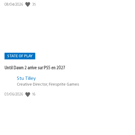
35
Date
08/04/2026
de
publication
:
STATE OF PLAY
Until Dawn 2 arrive sur PS5 en 2027
Postée
Stu Tilley
Creative Director, Firesprite Games
dans
:
16
Date
03/06/2026
state
de
of
publication
:
play