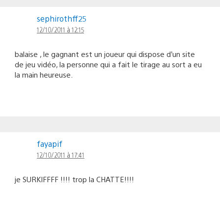
sephirothff25
12/10/2011 à 12:15
balaise , le gagnant est un joueur qui dispose d’un site
de jeu vidéo, la personne qui a fait le tirage au sort a eu
la main heureuse.
fayapif
12/10/2011 à 17:41
je SURKIFFFF !!!! trop la CHATTE!!!!