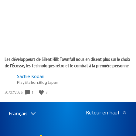
de
publication
:
Les développeurs de Silent Hill: Townfall nous en disent plus sur le choix
de l’Écosse, les technologies rétro et le combat à la première personne
Sachie Kobari
PlayStation.Blog Japan
1
9
Date
30/07/2026
de
publication
:
Retour en haut
Français
Choisir
Région
une
actuelle
région
: