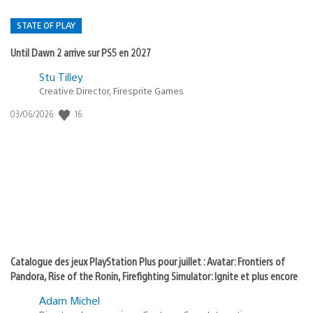
STATE OF PLAY
Until Dawn 2 arrive sur PS5 en 2027
Postée
Stu Tilley
Creative Director, Firesprite Games
dans
:
16
Date
03/06/2026
state
de
of
publication
:
play
Catalogue des jeux PlayStation Plus pour juillet : Avatar: Frontiers of
Pandora, Rise of the Ronin, Firefighting Simulator: Ignite et plus encore
Adam Michel