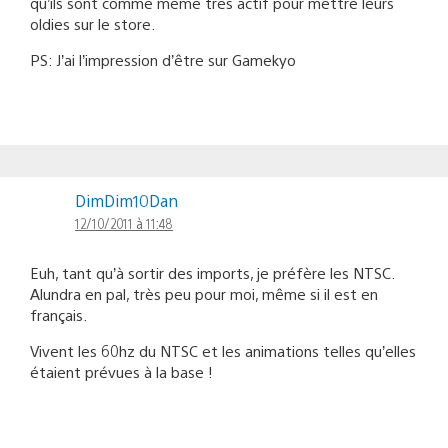
qu’ils sont comme même très actif pour mettre leurs
oldies sur le store.
PS: J’ai l’impression d’être sur Gamekyo
DimDim10Dan
12/10/2011 à 11:48
Euh, tant qu’à sortir des imports, je préfère les NTSC.
Alundra en pal, très peu pour moi, même si il est en
français.
Vivent les 60hz du NTSC et les animations telles qu’elles
étaient prévues à la base !