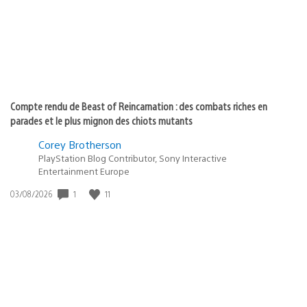
Compte rendu de Beast of Reincarnation : des combats riches en
parades et le plus mignon des chiots mutants
Corey Brotherson
PlayStation Blog Contributor, Sony Interactive
Entertainment Europe
1
11
Date
03/08/2026
de
publication
: