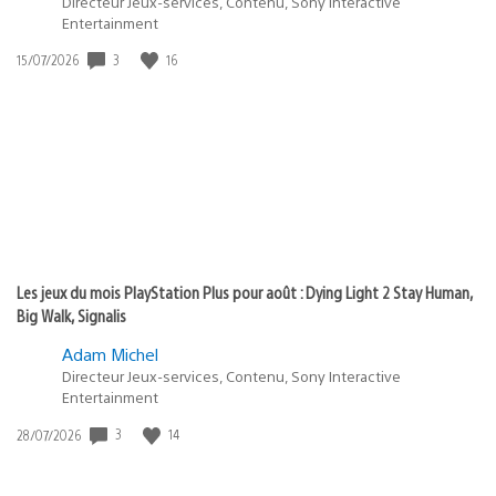
Directeur Jeux-services, Contenu, Sony Interactive
Entertainment
3
16
Date
15/07/2026
de
publication
:
Les jeux du mois PlayStation Plus pour août : Dying Light 2 Stay Human,
Big Walk, Signalis
Adam Michel
Directeur Jeux-services, Contenu, Sony Interactive
Entertainment
3
14
Date
28/07/2026
de
publication
: