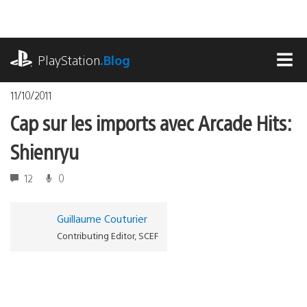
Accéder
au
contenu
playstation.com
PlayStation
.Blog
MEN
11/10/2011
Cap sur les imports avec Arcade Hits:
Shienryu
12
0
Guillaume Couturier
Contributing Editor, SCEF