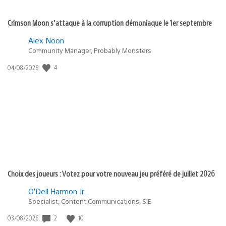
Crimson Moon s’attaque à la corruption démoniaque le 1er septembre
Alex Noon
Community Manager, Probably Monsters
4
Date
04/08/2026
de
publication
:
Choix des joueurs : Votez pour votre nouveau jeu préféré de juillet 2026
O’Dell Harmon Jr.
Specialist, Content Communications, SIE
2
10
Date
03/08/2026