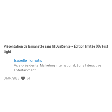
Présentation de la manette sans fil DualSense – Édition limitée 007 First
Light
Isabelle Tomatis
Vice-présidente, Marketing international, Sony Interactive
Entertainment
34
Date
08/04/2026
de
publication
: