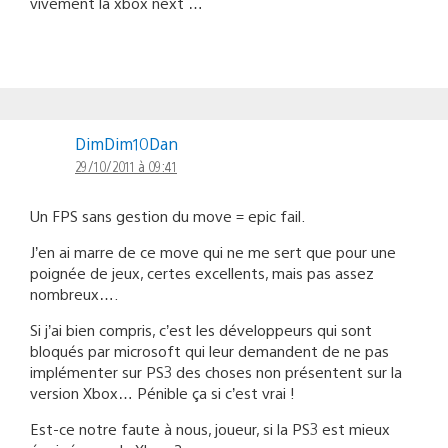
vivement la xbox next …
DimDim10Dan
29/10/2011 à 09:41
Un FPS sans gestion du move = epic fail.
J’en ai marre de ce move qui ne me sert que pour une
poignée de jeux, certes excellents, mais pas assez
nombreux….
Si j’ai bien compris, c’est les développeurs qui sont
bloqués par microsoft qui leur demandent de ne pas
implémenter sur PS3 des choses non présentent sur la
version Xbox… Pénible ça si c’est vrai !
Est-ce notre faute à nous, joueur, si la PS3 est mieux