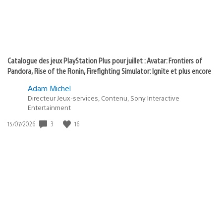
Catalogue des jeux PlayStation Plus pour juillet : Avatar: Frontiers of
Pandora, Rise of the Ronin, Firefighting Simulator: Ignite et plus encore
Adam Michel
Directeur Jeux-services, Contenu, Sony Interactive
Entertainment
3
16
Date
15/07/2026
de
publication
: