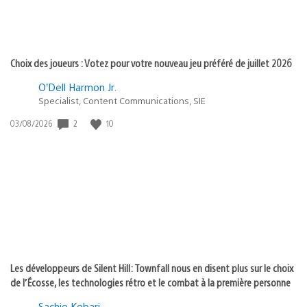
Choix des joueurs : Votez pour votre nouveau jeu préféré de juillet 2026
O’Dell Harmon Jr.
Specialist, Content Communications, SIE
2
10
Date
03/08/2026
de
publication
:
Les développeurs de Silent Hill: Townfall nous en disent plus sur le choix
de l’Écosse, les technologies rétro et le combat à la première personne
Sachie Kobari