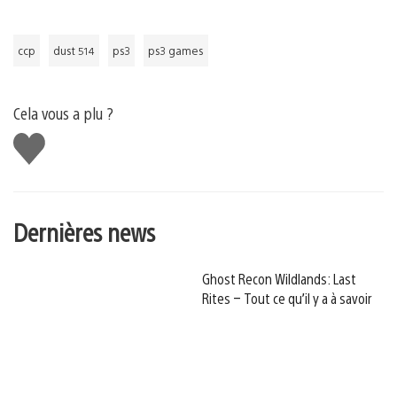
ccp
dust 514
ps3
ps3 games
Cela vous a plu ?
J'aime
Dernières news
Ghost Recon Wildlands: Last
Rites – Tout ce qu’il y a à savoir