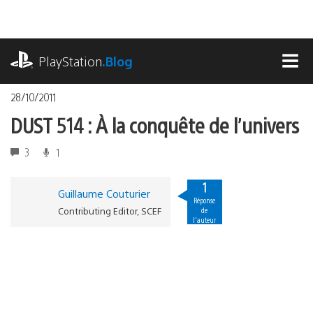
Accéder
au
contenu
playstation.com
PlayStation
.Blog
MEN
28/10/2011
DUST 514 : À la conquête de l’univers
3
1
1
Guillaume Couturier
Réponse
Contributing Editor, SCEF
de
l'auteur