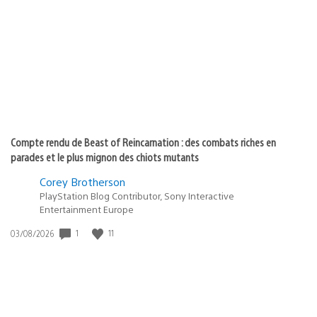
de
publication
:
Compte rendu de Beast of Reincarnation : des combats riches en
parades et le plus mignon des chiots mutants
Corey Brotherson
PlayStation Blog Contributor, Sony Interactive
Entertainment Europe
1
11
Date
03/08/2026
de
publication
: