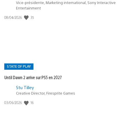
Vice-présidente, Marketing international, Sony Interactive
Entertainment
35
Date
08/04/2026
de
publication
:
STATE OF PLAY
Until Dawn 2 arrive sur PS5 en 2027
Postée
Stu Tilley
Creative Director, Firesprite Games
dans
:
16
Date
03/06/2026
state
de
of
publication
:
play