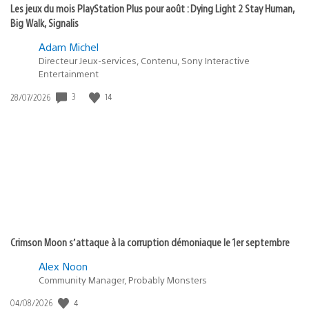
Les jeux du mois PlayStation Plus pour août : Dying Light 2 Stay Human,
Big Walk, Signalis
Adam Michel
Directeur Jeux-services, Contenu, Sony Interactive
Entertainment
3
14
Date
28/07/2026
de
publication
:
Crimson Moon s’attaque à la corruption démoniaque le 1er septembre
Alex Noon
Community Manager, Probably Monsters
4
Date
04/08/2026