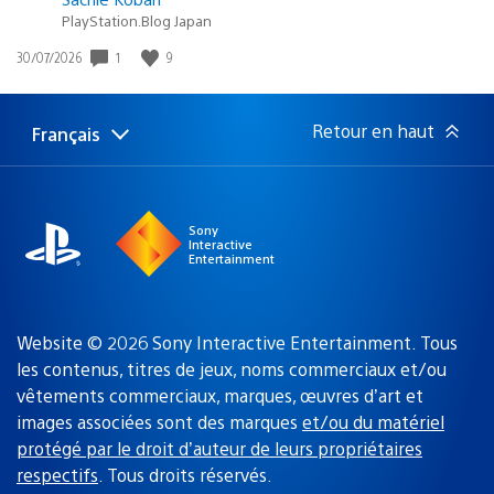
PlayStation.Blog Japan
1
9
Date
30/07/2026
de
publication
:
Retour en haut
Français
Choisir
Région
une
actuelle
région
:
Sony
Interactive
Entertainment
Website © 2026 Sony Interactive Entertainment. Tous
les contenus, titres de jeux, noms commerciaux et/ou
vêtements commerciaux, marques, œuvres d’art et
images associées sont des marques
et/ou du matériel
protégé par le droit d’auteur de leurs propriétaires
respectifs
. Tous droits réservés.