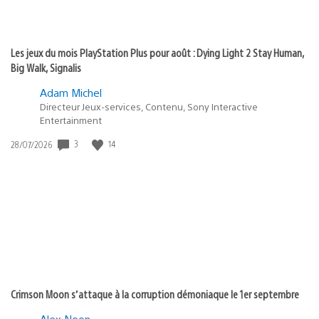
Les jeux du mois PlayStation Plus pour août : Dying Light 2 Stay Human,
Big Walk, Signalis
Adam Michel
Directeur Jeux-services, Contenu, Sony Interactive
Entertainment
3
14
Date
28/07/2026
de
publication
:
Crimson Moon s’attaque à la corruption démoniaque le 1er septembre
Alex Noon