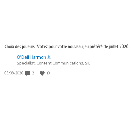
Choix des joueurs : Votez pour votre nouveau jeu préféré de juillet 2026
O’Dell Harmon Jr.
Specialist, Content Communications, SIE
2
10
Date
03/08/2026
de
publication
: