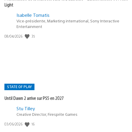
Light
Isabelle Tomatis
Vice-présidente, Marketing international, Sony Interactive
Entertainment
35
Date
08/04/2026
de
publication
:
STATE OF PLAY
Until Dawn 2 arrive sur PS5 en 2027
Postée
Stu Tilley
Creative Director, Firesprite Games
dans
:
16
Date
03/06/2026
state
de