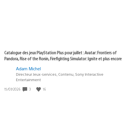
of
publication
:
play
Catalogue des jeux PlayStation Plus pour juillet : Avatar: Frontiers of
Pandora, Rise of the Ronin, Firefighting Simulator: Ignite et plus encore
Adam Michel
Directeur Jeux-services, Contenu, Sony Interactive
Entertainment
3
16
Date
15/07/2026
de
publication
: