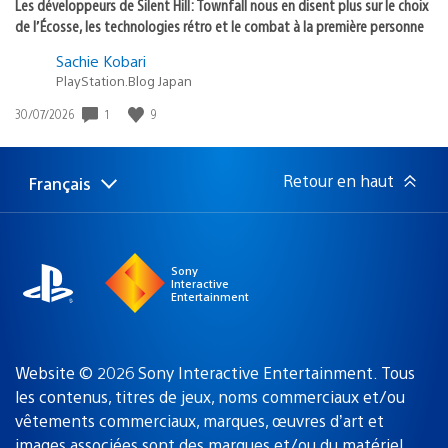
Les développeurs de Silent Hill: Townfall nous en disent plus sur le choix
de l’Écosse, les technologies rétro et le combat à la première personne
Sachie Kobari
PlayStation.Blog Japan
1
9
Date
30/07/2026
de
publication
:
Retour en haut
Français
Choisir
Région
une
actuelle
région
:
Sony
Interactive
Entertainment
Website © 2026 Sony Interactive Entertainment. Tous
les contenus, titres de jeux, noms commerciaux et/ou
vêtements commerciaux, marques, œuvres d’art et
images associées sont des marques
et/ou du matériel