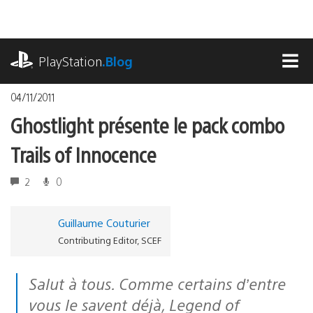
Accéder
au
contenu
playstation.com
PlayStation
.Blog
MEN
04/11/2011
Ghostlight présente le pack combo
Trails of Innocence
2
0
Guillaume Couturier
Contributing Editor, SCEF
Salut à tous. Comme certains d’entre
vous le savent déjà,
Legend of