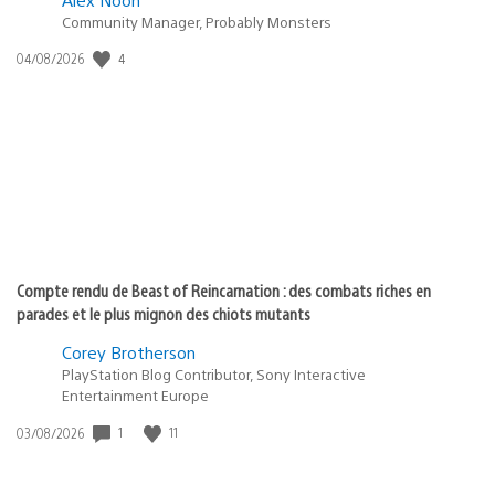
Community Manager, Probably Monsters
4
Date
04/08/2026
de
publication
:
Compte rendu de Beast of Reincarnation : des combats riches en
parades et le plus mignon des chiots mutants
Corey Brotherson
PlayStation Blog Contributor, Sony Interactive
Entertainment Europe
1
11
Date
03/08/2026
de
publication
: