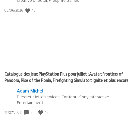
Creative Director, Firesprite Games
dans
:
16
Date
03/06/2026
state
de
of
publication
:
play
Catalogue des jeux PlayStation Plus pour juillet : Avatar: Frontiers of
Pandora, Rise of the Ronin, Firefighting Simulator: Ignite et plus encore
Adam Michel
Directeur Jeux-services, Contenu, Sony Interactive
Entertainment
3
16
Date
15/07/2026
de
publication
: