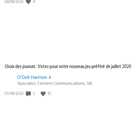
4
Date
04/08/2026
de
publication
:
Choix des joueurs : Votez pour votre nouveau jeu préféré de juillet 2026
O’Dell Harmon Jr.
Specialist, Content Communications, SIE
2
10
Date
03/08/2026
de
publication
: