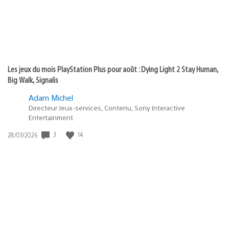
Les jeux du mois PlayStation Plus pour août : Dying Light 2 Stay Human,
Big Walk, Signalis
Adam Michel
Directeur Jeux-services, Contenu, Sony Interactive
Entertainment
3
14
Date
28/07/2026
de
publication
: