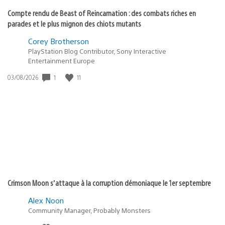
Compte rendu de Beast of Reincarnation : des combats riches en
parades et le plus mignon des chiots mutants
Corey Brotherson
PlayStation Blog Contributor, Sony Interactive
Entertainment Europe
1
11
Date
03/08/2026
de
publication
:
Crimson Moon s’attaque à la corruption démoniaque le 1er septembre
Alex Noon
Community Manager, Probably Monsters