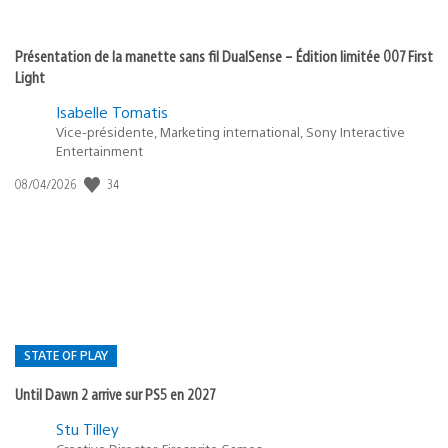
Présentation de la manette sans fil DualSense – Édition limitée 007 First
Light
Isabelle Tomatis
Vice-présidente, Marketing international, Sony Interactive
Entertainment
34
Date
08/04/2026
de
publication
:
STATE OF PLAY
Until Dawn 2 arrive sur PS5 en 2027
Postée
Stu Tilley