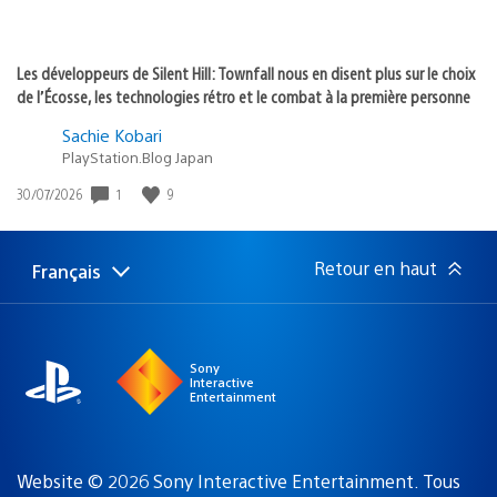
Les développeurs de Silent Hill: Townfall nous en disent plus sur le choix
de l’Écosse, les technologies rétro et le combat à la première personne
Sachie Kobari
PlayStation.Blog Japan
1
9
Date
30/07/2026
de
publication
:
Retour en haut
Français
Choisir
Région
une
actuelle
région
:
Sony
Interactive
Entertainment
Website © 2026 Sony Interactive Entertainment. Tous