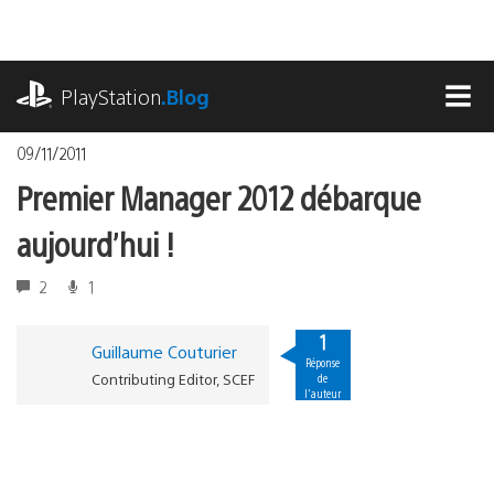
Accéder
au
contenu
playstation.com
PlayStation
.Blog
MEN
09/11/2011
Premier Manager 2012 débarque
aujourd’hui !
2
1
1
Guillaume Couturier
Réponse
Contributing Editor, SCEF
de
l'auteur