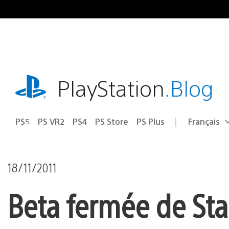
Accéder
au
contenu
playstation.com
PlayStation
.Blog
PS5
PS VR2
PS4
PS Store
PS Plus
Français
Choisir
Région
une
actuelle
région
:
18/11/2011
Beta fermée de St