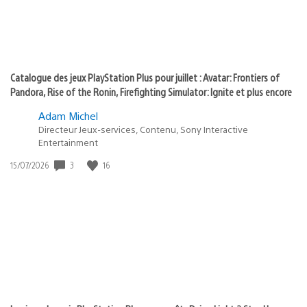
Catalogue des jeux PlayStation Plus pour juillet : Avatar: Frontiers of
Pandora, Rise of the Ronin, Firefighting Simulator: Ignite et plus encore
Adam Michel
Directeur Jeux-services, Contenu, Sony Interactive
Entertainment
3
16
Date
15/07/2026
de
publication
: