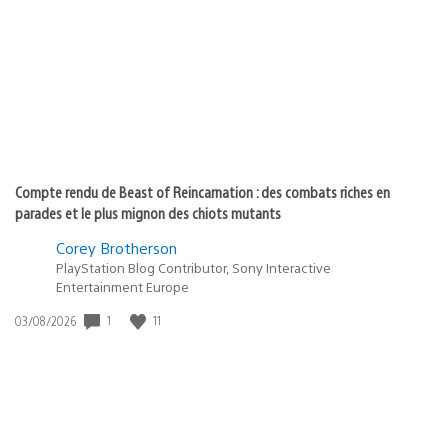
publication
:
Compte rendu de Beast of Reincarnation : des combats riches en
parades et le plus mignon des chiots mutants
Corey Brotherson
PlayStation Blog Contributor, Sony Interactive
Entertainment Europe
1
11
Date
03/08/2026
de
publication
: