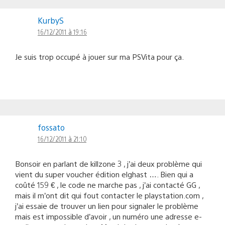
KurbyS
16/12/2011 à 19:16
Je suis trop occupé à jouer sur ma PSVita pour ça.
fossato
16/12/2011 à 21:10
Bonsoir en parlant de killzone 3 , j’ai deux problème qui
vient du super voucher édition elghast …. Bien qui a
coûté 159 € , le code ne marche pas , j’ai contacté GG ,
mais il m’ont dit qui fout contacter le playstation.com ,
j’ai essaie de trouver un lien pour signaler le problème
mais est impossible d’avoir , un numéro une adresse e-