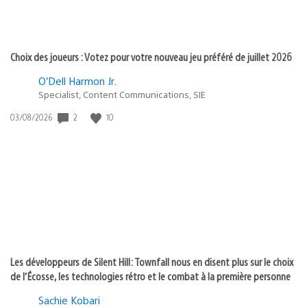
Choix des joueurs : Votez pour votre nouveau jeu préféré de juillet 2026
O’Dell Harmon Jr.
Specialist, Content Communications, SIE
2
10
Date
03/08/2026
de
publication
:
Les développeurs de Silent Hill: Townfall nous en disent plus sur le choix
de l’Écosse, les technologies rétro et le combat à la première personne
Sachie Kobari