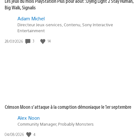
Les jeux du mois PlayStation Plus pour août : Dying Light 2 Stay Human,
Big Walk, Signalis
Adam Michel
Directeur Jeux-services, Contenu, Sony Interactive
Entertainment
3
14
Date
28/07/2026
de
publication
:
Crimson Moon s’attaque à la corruption démoniaque le 1er septembre
Alex Noon
Community Manager, Probably Monsters
4
Date
04/08/2026
de