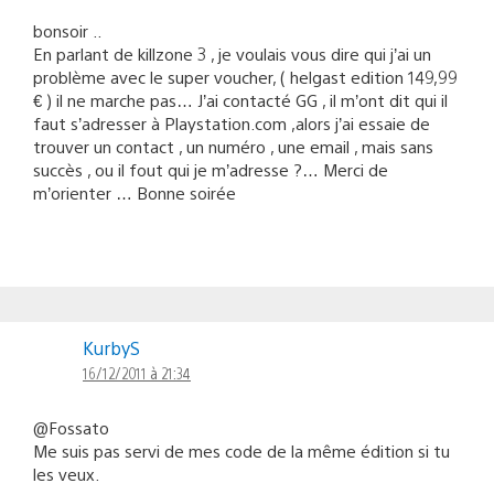
bonsoir ..
En parlant de killzone 3 , je voulais vous dire qui j’ai un
problème avec le super voucher, ( helgast edition 149,99
€ ) il ne marche pas… J’ai contacté GG , il m’ont dit qui il
faut s’adresser à Playstation.com ,alors j’ai essaie de
trouver un contact , un numéro , une email , mais sans
succès , ou il fout qui je m’adresse ?… Merci de
m’orienter … Bonne soirée
KurbyS
16/12/2011 à 21:34
@Fossato
Me suis pas servi de mes code de la même édition si tu
les veux.