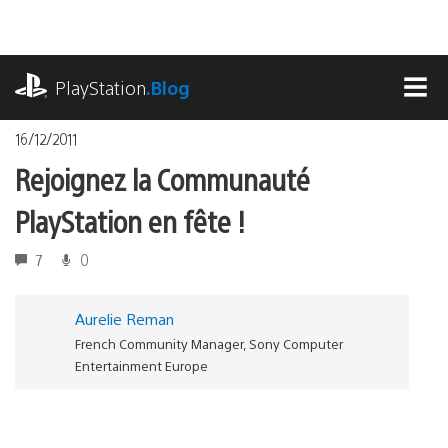
Accéder
au
contenu
playstation.com
PlayStation
.Blog
MEN
16/12/2011
Rejoignez la Communauté
PlayStation en fête !
7
0
Aurelie Reman
French Community Manager, Sony Computer
Entertainment Europe