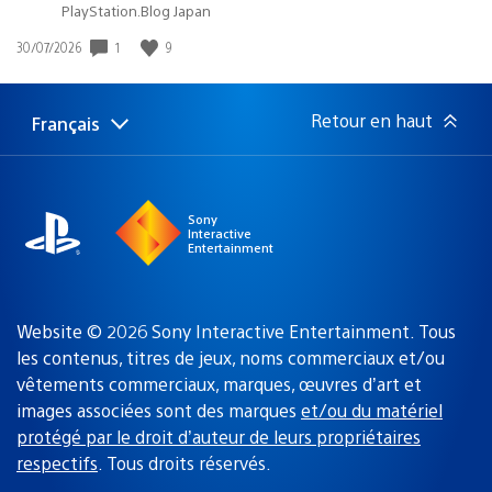
PlayStation.Blog Japan
1
9
Date
30/07/2026
de
publication
:
Retour en haut
Français
Choisir
Région
une
actuelle
région
:
Sony
Interactive
Entertainment
Website © 2026 Sony Interactive Entertainment. Tous
les contenus, titres de jeux, noms commerciaux et/ou
vêtements commerciaux, marques, œuvres d’art et
images associées sont des marques
et/ou du matériel
protégé par le droit d’auteur de leurs propriétaires
respectifs
. Tous droits réservés.