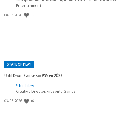
Entertainment
35
Date
08/04/2026
de
publication
:
STATE OF PLAY
Until Dawn 2 arrive sur PS5 en 2027
Postée
Stu Tilley
Creative Director, Firesprite Games
dans
:
16
Date
03/06/2026
state
de
of
publication
:
play