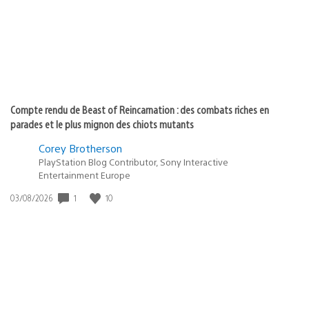
:
Compte rendu de Beast of Reincarnation : des combats riches en
parades et le plus mignon des chiots mutants
Corey Brotherson
PlayStation Blog Contributor, Sony Interactive
Entertainment Europe
1
10
Date
03/08/2026
de
publication
: