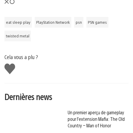
eat sleep play
PlayStation Network
psn
PSN games
twisted metal
Cela vous a plu ?
J'aime
Dernières news
Un premier aperçu de gameplay
pour l’extension Mafia: The Old
Country – Man of Honor