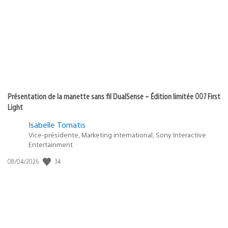
Présentation de la manette sans fil DualSense – Édition limitée 007 First
Light
Isabelle Tomatis
Vice-présidente, Marketing international, Sony Interactive
Entertainment
34
Date
08/04/2026
de
publication
: