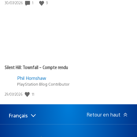
1
9
Date
30/07/2026
de
publication
:
Silent Hill: Townfall – Compte rendu
Phil Hornshaw
PlayStation Blog Contributor
11
Date
29/07/2026
de
publication
:
Retour en haut
Français
Choisir
Région
une
actuelle
région
: