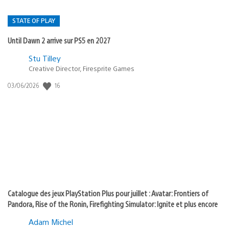
STATE OF PLAY
Until Dawn 2 arrive sur PS5 en 2027
Postée
Stu Tilley
Creative Director, Firesprite Games
dans
:
16
Date
03/06/2026
state
de
of
publication
:
play
Catalogue des jeux PlayStation Plus pour juillet : Avatar: Frontiers of
Pandora, Rise of the Ronin, Firefighting Simulator: Ignite et plus encore
Adam Michel