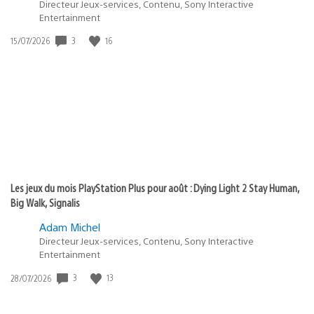
Directeur Jeux-services, Contenu, Sony Interactive
Entertainment
3
16
Date
15/07/2026
de
publication
:
Les jeux du mois PlayStation Plus pour août : Dying Light 2 Stay Human,
Big Walk, Signalis
Adam Michel
Directeur Jeux-services, Contenu, Sony Interactive
Entertainment
3
13
Date
28/07/2026
de
publication