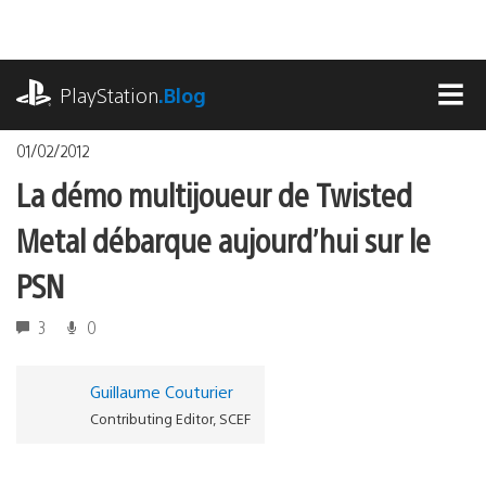
Accéder
au
contenu
playstation.com
PlayStation
.Blog
MEN
01/02/2012
La démo multijoueur de Twisted
Metal débarque aujourd’hui sur le
PSN
3
0
Guillaume Couturier
Contributing Editor, SCEF