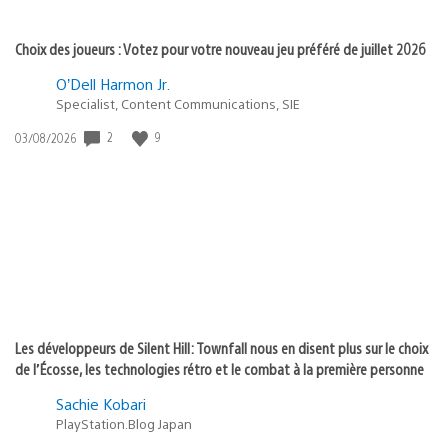
Choix des joueurs : Votez pour votre nouveau jeu préféré de juillet 2026
O’Dell Harmon Jr.
Specialist, Content Communications, SIE
2
9
Date
03/08/2026
de
publication
:
Les développeurs de Silent Hill: Townfall nous en disent plus sur le choix
de l’Écosse, les technologies rétro et le combat à la première personne
Sachie Kobari
PlayStation.Blog Japan