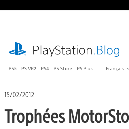
Accéder
au
contenu
playstation.com
PlayStation
.Blog
PS5
PS VR2
PS4
PS Store
PS Plus
Français
Choisir
Région
une
actuelle
région
:
15/02/2012
Trophées MotorStor