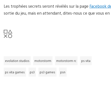
Les trophées secrets seront révélés sur la page
Facebook d
sortie du jeu, mais en attendant, dites-nous ce que vous e
evolution studios
motorstorm
motorstorm rc
ps vita
ps vita games
ps3
ps3 games
psn