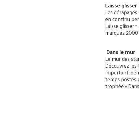
Laisse glisser
Les dérapages n
en continu pend
Laisse glisser
marquez 2000 p
Dans le mur
Le mur des st
Découvrez les t
important, défi
temps postés p
trophée « Dans 