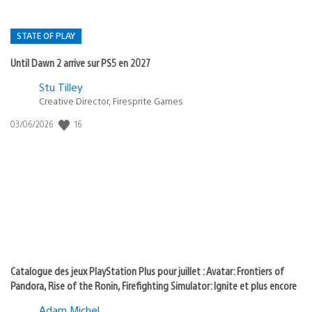
STATE OF PLAY
Until Dawn 2 arrive sur PS5 en 2027
Postée
Stu Tilley
Creative Director, Firesprite Games
dans
:
16
Date
03/06/2026
state
de
of
publication
:
play
Catalogue des jeux PlayStation Plus pour juillet : Avatar: Frontiers of
Pandora, Rise of the Ronin, Firefighting Simulator: Ignite et plus encore
Adam Michel