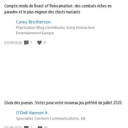
Compte rendu de Beast of Reincarnation : des combats riches en
parades et le plus mignon des chiots mutants
Corey Brotherson
PlayStation Blog Contributor, Sony Interactive
Entertainment Europe
1
11
Date
03/08/2026
de
publication
:
Choix des joueurs : Votez pour votre nouveau jeu préféré de juillet 2026
O’Dell Harmon Jr.
Specialist, Content Communications, SIE
2
10
Date
03/08/2026