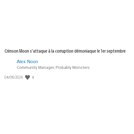
:
Crimson Moon s’attaque à la corruption démoniaque le 1er septembre
Alex Noon
Community Manager, Probably Monsters
4
Date
04/08/2026
de
publication
: