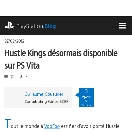
Accéder
au
contenu
playstation.com
PlayStation
.Blog
MEN
27/02/2012
Hustle Kings désormais disponible
sur PS Vita
10
3
3
Guillaume Couturier
Réponses
Contributing Editor, SCEF
de
l'auteur
T
out le monde à
VooFoo
est fier d’avoir porté Hustle