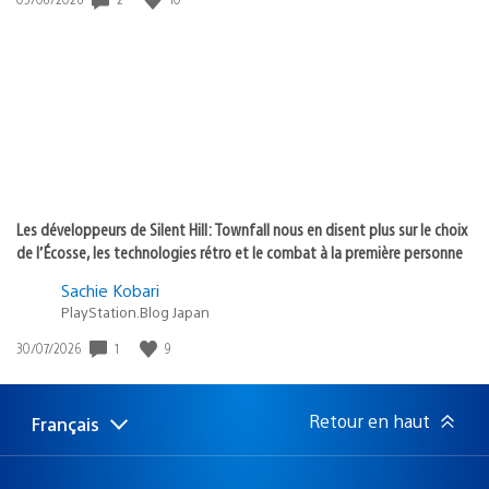
de
publication
:
Les développeurs de Silent Hill: Townfall nous en disent plus sur le choix
de l’Écosse, les technologies rétro et le combat à la première personne
Sachie Kobari
PlayStation.Blog Japan
1
9
Date
30/07/2026
de
publication
:
Retour en haut
Français
Choisir
Région
une
actuelle
région
: