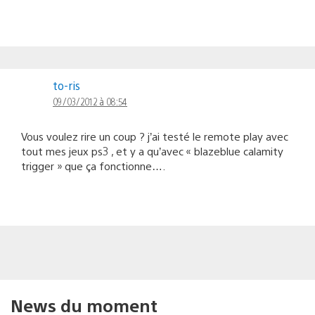
to-ris
09/03/2012 à 08:54
Vous voulez rire un coup ? j’ai testé le remote play avec
tout mes jeux ps3 , et y a qu’avec « blazeblue calamity
trigger » que ça fonctionne….
News du moment