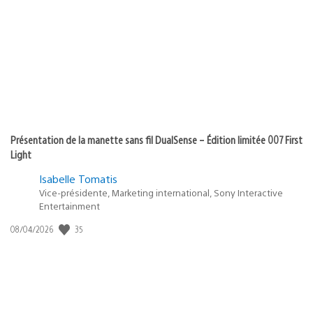
Présentation de la manette sans fil DualSense – Édition limitée 007 First
Light
Isabelle Tomatis
Vice-présidente, Marketing international, Sony Interactive
Entertainment
35
Date
08/04/2026
de
publication
: