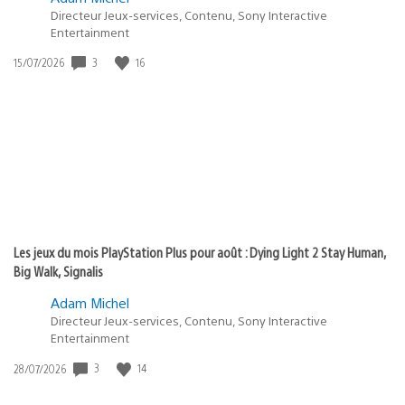
Directeur Jeux-services, Contenu, Sony Interactive
Entertainment
3
16
Date
15/07/2026
de
publication
:
Les jeux du mois PlayStation Plus pour août : Dying Light 2 Stay Human,
Big Walk, Signalis
Adam Michel
Directeur Jeux-services, Contenu, Sony Interactive
Entertainment
3
14
Date
28/07/2026
de
publication