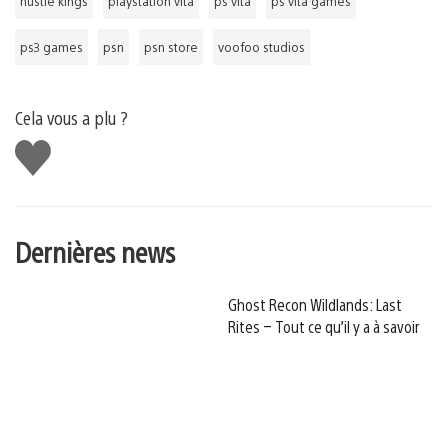
hustle kings
playstation vita
ps vita
ps vita games
ps3 games
psn
psn store
voofoo studios
Cela vous a plu ?
J'aime
Dernières news
Ghost Recon Wildlands: Last
Rites – Tout ce qu’il y a à savoir