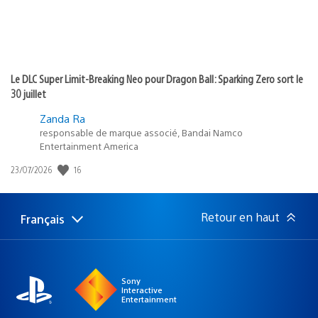
Le DLC Super Limit-Breaking Neo pour Dragon Ball: Sparking Zero sort le
30 juillet
Zanda Ra
responsable de marque associé, Bandai Namco
Entertainment America
16
Date
23/07/2026
de
publication
:
Retour en haut
Français
Choisir
Région
une
actuelle
région
:
Sony
Interactive
Entertainment