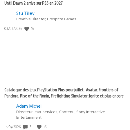
Until Dawn 2 arrive sur PS5 en 2027
Postée
Stu Tilley
Creative Director, Firesprite Games
dans
:
16
Date
03/06/2026
state
de
of
publication
:
play
Catalogue des jeux PlayStation Plus pour juillet : Avatar: Frontiers of
Pandora, Rise of the Ronin, Firefighting Simulator: Ignite et plus encore
Adam Michel
Directeur Jeux-services, Contenu, Sony Interactive
Entertainment
3
16
Date
15/07/2026