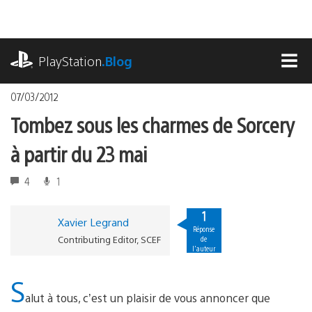
Accéder
au
contenu
playstation.com
PlayStation
.Blog
MEN
07/03/2012
Tombez sous les charmes de Sorcery
à partir du 23 mai
4
1
1
Xavier Legrand
Réponse
Contributing Editor, SCEF
de
l'auteur
S
alut à tous, c’est un plaisir de vous annoncer que