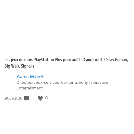
de
publication
:
Les jeux du mois PlayStation Plus pour août : Dying Light 2 Stay Human,
Big Walk, Signalis
Adam Michel
Directeur Jeux-services, Contenu, Sony Interactive
Entertainment
1
13
Date
28/07/2026
de
publication
: