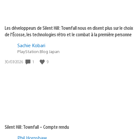
Les développeurs de Silent Hill: Townfall nous en disent plus sur le choix
de l’Écosse, les technologies rétro et le combat à la première personne
Sachie Kobari
PlayStation.Blog Japan
1
9
Date
30/07/2026
de
publication
:
Silent Hill: Townfall – Compte rendu
Phil Hornshaw