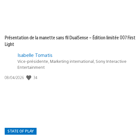
Présentation de la manette sans fil DualSense – Édition limitée 007 First
Light
Isabelle Tomatis
Vice-présidente, Marketing international, Sony Interactive
Entertainment
34
Date
08/04/2026
de
publication
:
STATE OF PLAY