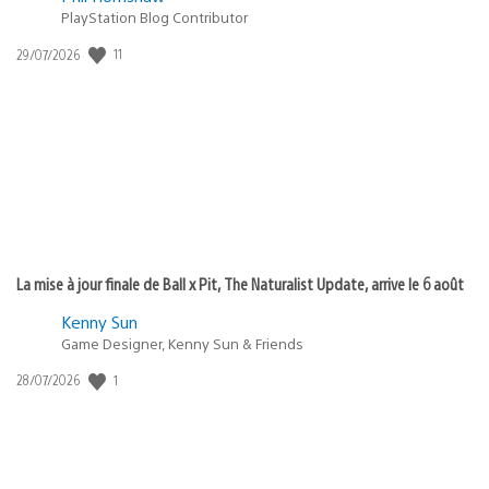
PlayStation Blog Contributor
11
Date
29/07/2026
de
publication
:
La mise à jour finale de Ball x Pit, The Naturalist Update, arrive le 6 août
Kenny Sun
Game Designer, Kenny Sun & Friends
1
Date
28/07/2026
de
publication
: