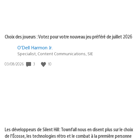
Choix des joueurs : Votez pour votre nouveau jeu préféré de juillet 2026
O’Dell Harmon Jr.
Specialist, Content Communications, SIE
3
10
Date
03/08/2026
de
publication
:
Les développeurs de Silent Hill: Townfall nous en disent plus sur le choix
de l’Écosse, les technologies rétro et le combat à la première personne