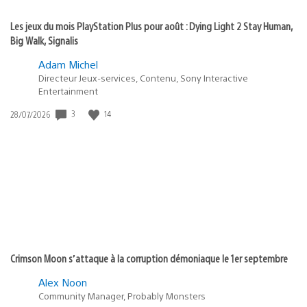
Les jeux du mois PlayStation Plus pour août : Dying Light 2 Stay Human,
Big Walk, Signalis
Adam Michel
Directeur Jeux-services, Contenu, Sony Interactive
Entertainment
3
14
Date
28/07/2026
de
publication
:
Crimson Moon s’attaque à la corruption démoniaque le 1er septembre
Alex Noon
Community Manager, Probably Monsters