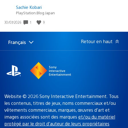
Sachie Kobari
PlayStation.Blog Japan
1
9
Date
30/07/2026
de
publication
:
Retour en haut
Français
Choisir
Région
une
actuelle
région
:
Sony
Interactive
Entertainment
Website © 2026 Sony Interactive Entertainment. Tous
les contenus, titres de jeux, noms commerciaux et/ou
vêtements commerciaux, marques, œuvres d’art et
images associées sont des marques
et/ou du matériel
protégé par le droit d’auteur de leurs propriétaires