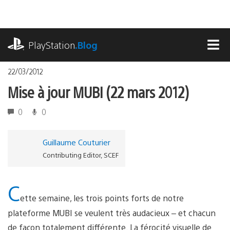
Accéder
au
contenu
playstation.com
PlayStation
.Blog
MEN
22/03/2012
Mise à jour MUBI (22 mars 2012)
0
0
Guillaume Couturier
Contributing Editor, SCEF
C
ette semaine, les trois points forts de notre
plateforme MUBI se veulent très audacieux – et chacun
de façon totalement différente. La férocité visuelle de