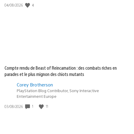
4
Date
04/08/2026
de
publication
:
Compte rendu de Beast of Reincarnation : des combats riches en
parades et le plus mignon des chiots mutants
Corey Brotherson
PlayStation Blog Contributor, Sony Interactive
Entertainment Europe
1
11
Date
03/08/2026
de
publication
: