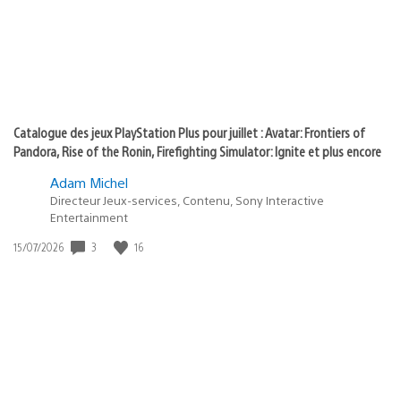
Catalogue des jeux PlayStation Plus pour juillet : Avatar: Frontiers of
Pandora, Rise of the Ronin, Firefighting Simulator: Ignite et plus encore
Adam Michel
Directeur Jeux-services, Contenu, Sony Interactive
Entertainment
3
16
Date
15/07/2026
de
publication
: