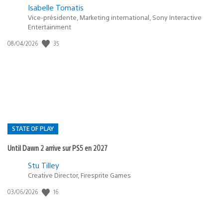
Isabelle Tomatis
Vice-présidente, Marketing international, Sony Interactive
Entertainment
35
Date
08/04/2026
de
publication
:
STATE OF PLAY
Until Dawn 2 arrive sur PS5 en 2027
Postée
Stu Tilley
Creative Director, Firesprite Games
dans
:
16
Date
03/06/2026
state
de
of
publication
:
play