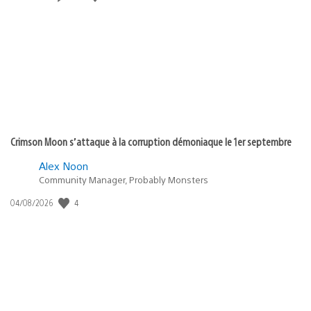
de
publication
:
Crimson Moon s’attaque à la corruption démoniaque le 1er septembre
Alex Noon
Community Manager, Probably Monsters
4
Date
04/08/2026
de
publication
: