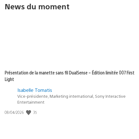
News du moment
Présentation de la manette sans fil DualSense – Édition limitée 007 First
Light
Isabelle Tomatis
Vice-présidente, Marketing international, Sony Interactive
Entertainment
35
Date
08/04/2026
de
publication
: