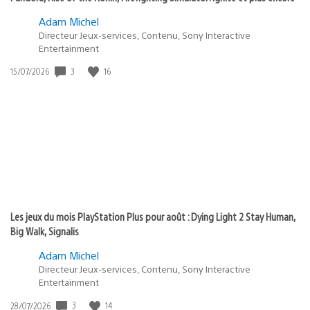
Adam Michel
Directeur Jeux-services, Contenu, Sony Interactive
Entertainment
3
16
Date
15/07/2026
de
publication
:
Les jeux du mois PlayStation Plus pour août : Dying Light 2 Stay Human,
Big Walk, Signalis
Adam Michel
Directeur Jeux-services, Contenu, Sony Interactive
Entertainment
3
14
Date
28/07/2026