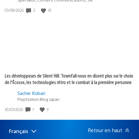
2
10
Date
03/08/2026
de
publication
:
Les développeurs de Silent Hill: Townfall nous en disent plus sur le choix
de l’Écosse, les technologies rétro et le combat à la première personne
Sachie Kobari
PlayStation.Blog Japan
1
9
Date
30/07/2026
de
publication
:
Retour en haut
Français
Choisir
Région
une
actuelle