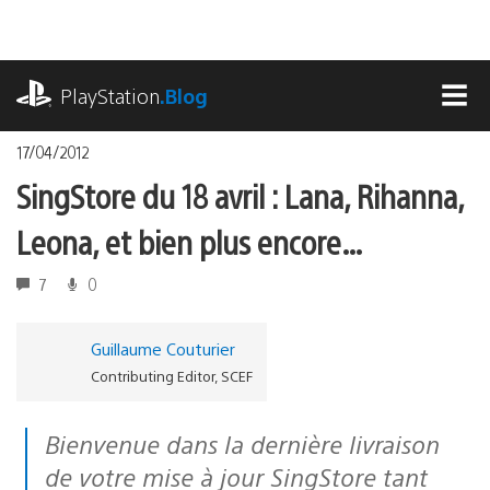
Accéder
au
contenu
playstation.com
PlayStation
.Blog
MEN
17/04/2012
SingStore du 18 avril : Lana, Rihanna,
Leona, et bien plus encore…
7
0
Guillaume Couturier
Contributing Editor, SCEF
Bienvenue dans la dernière livraison
de votre mise à jour SingStore tant