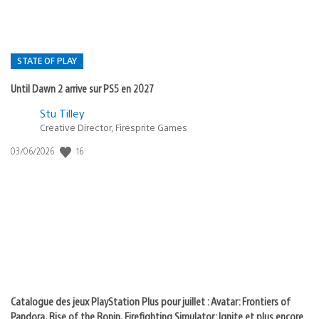
STATE OF PLAY
Until Dawn 2 arrive sur PS5 en 2027
Postée
Stu Tilley
Creative Director, Firesprite Games
dans
:
16
Date
03/06/2026
state
de
of
publication
:
play
Catalogue des jeux PlayStation Plus pour juillet : Avatar: Frontiers of
Pandora, Rise of the Ronin, Firefighting Simulator: Ignite et plus encore