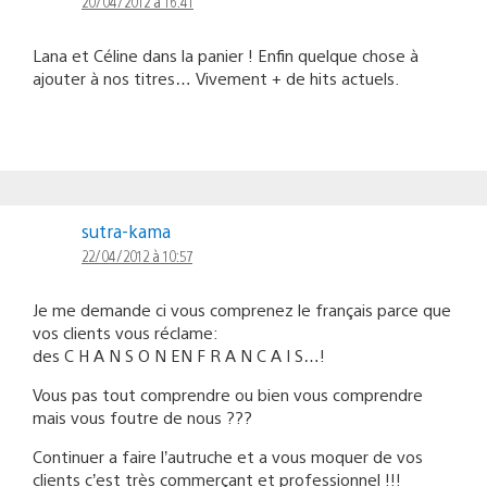
20/04/2012 à 16:41
Lana et Céline dans la panier ! Enfin quelque chose à
ajouter à nos titres… Vivement + de hits actuels.
sutra-kama
22/04/2012 à 10:57
Je me demande ci vous comprenez le français parce que
vos clients vous réclame:
des C H A N S O N EN F R A N C A I S…!
Vous pas tout comprendre ou bien vous comprendre
mais vous foutre de nous ???
Continuer a faire l’autruche et a vous moquer de vos
clients c’est très commerçant et professionnel !!!