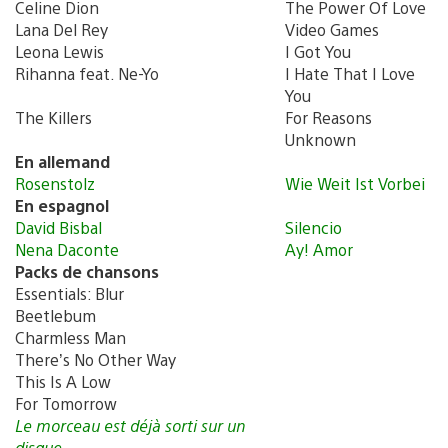
Celine Dion
The Power Of Love
Lana Del Rey
Video Games
Leona Lewis
I Got You
Rihanna feat. Ne-Yo
I Hate That I Love
You
The Killers
For Reasons
Unknown
En allemand
Rosenstolz
Wie Weit Ist Vorbei
En espagnol
David Bisbal
Silencio
Nena Daconte
Ay! Amor
Packs de chansons
Essentials: Blur
Beetlebum
Charmless Man
There’s No Other Way
This Is A Low
For Tomorrow
Le morceau est déjà sorti sur un
disque.