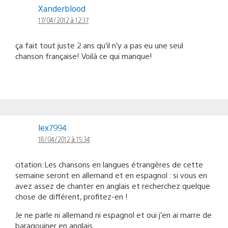
Xanderblood
17/04/2012 à 12:37
ça fait tout juste 2 ans qu’il n’y a pas eu une seul
chanson française! Voilà ce qui manque!
lex7994
18/04/2012 à 15:34
citation:Les chansons en langues étrangères de cette
semaine seront en allemand et en espagnol : si vous en
avez assez de chanter en anglais et recherchez quelque
chose de différent, profitez-en !
Je ne parle ni allemand ni espagnol et oui j’en ai marre de
baragouiner en anglais.