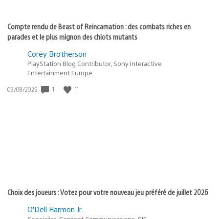
Compte rendu de Beast of Reincarnation : des combats riches en
parades et le plus mignon des chiots mutants
Corey Brotherson
PlayStation Blog Contributor, Sony Interactive
Entertainment Europe
1
11
Date
03/08/2026
de
publication
:
Choix des joueurs : Votez pour votre nouveau jeu préféré de juillet 2026
O’Dell Harmon Jr.
Specialist, Content Communications, SIE