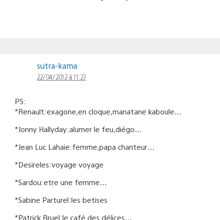
sutra-kama
22/04/2012 à 11:23
PS:
*Renault:exagone,en cloque,manatane kaboule…
*Jonny Hallyday:alumer le feu,diégo…
*Jean Luc Lahaie:femme,papa chanteur…
*Desireles:voyage voyage
*Sardou:etre une femme…
*Sabine Parturel:les betises
*Patrick Bruel:le café des délices…