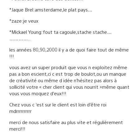
*Jaque Brel:amsterdame,le plat pays…
*zaze:je veux
*Mickael Young:fout ta cagoule,stache stache…
…………..
les années 80,90,2000 il y a de quoi faire tout de même
!!!
vous avez un super produit que vous n exploitez même
pas a bon escient,ci c est trop de boulot,ou un manque
de créativité ou même d idée n’hésitez pas alors à
sollicité votre « cher client qui vous nourrit »même quant
vous vous moquez d’eux!!!
Chez vous c ‘est sur le client est loin d’être roi
mdrrrrrrrrrr
merci de nous satisfaire au plus vite et régulièrement
merci!!!