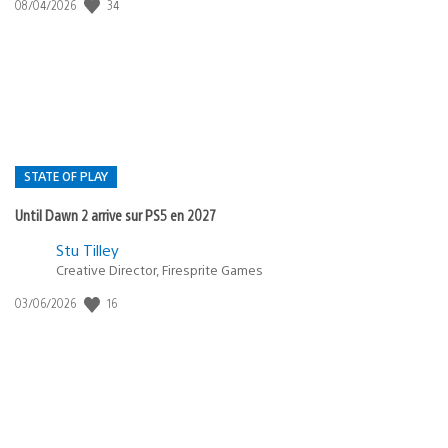
34
Date
08/04/2026
de
publication
:
STATE OF PLAY
Until Dawn 2 arrive sur PS5 en 2027
Postée
Stu Tilley
Creative Director, Firesprite Games
dans
:
16
Date
03/06/2026
state
de
of
publication
:
play