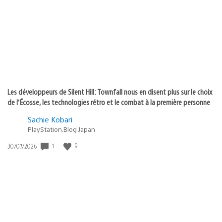
publication
:
Les développeurs de Silent Hill: Townfall nous en disent plus sur le choix
de l’Écosse, les technologies rétro et le combat à la première personne
Sachie Kobari
PlayStation.Blog Japan
1
9
Date
30/07/2026
de
publication
: