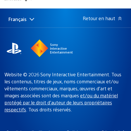
de
publication
:
Retour en haut
Français
Choisir
Région
une
actuelle
région
:
Sony
Interactive
Entertainment
Website © 2026 Sony Interactive Entertainment. Tous
les contenus, titres de jeux, noms commerciaux et/ou
vêtements commerciaux, marques, œuvres d’art et
images associées sont des marques
et/ou du matériel
protégé par le droit d’auteur de leurs propriétaires
respectifs
. Tous droits réservés.