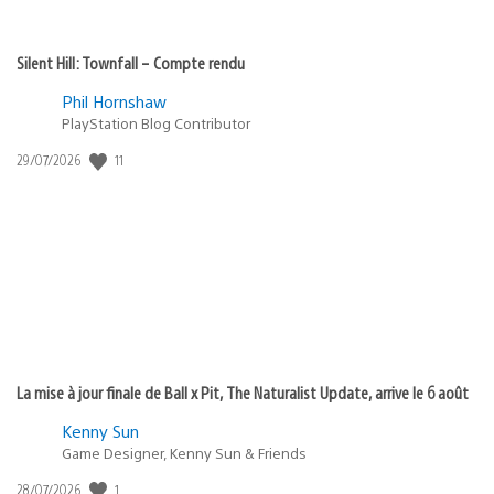
Silent Hill: Townfall – Compte rendu
Phil Hornshaw
PlayStation Blog Contributor
11
Date
29/07/2026
de
publication
:
La mise à jour finale de Ball x Pit, The Naturalist Update, arrive le 6 août
Kenny Sun
Game Designer, Kenny Sun & Friends
1
Date
28/07/2026