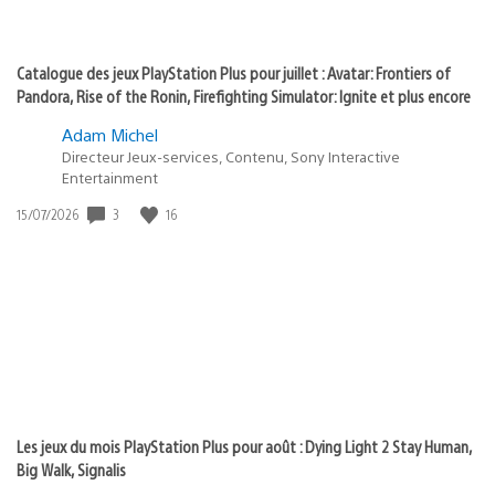
Catalogue des jeux PlayStation Plus pour juillet : Avatar: Frontiers of
Pandora, Rise of the Ronin, Firefighting Simulator: Ignite et plus encore
Adam Michel
Directeur Jeux-services, Contenu, Sony Interactive
Entertainment
3
16
Date
15/07/2026
de
publication
:
Les jeux du mois PlayStation Plus pour août : Dying Light 2 Stay Human,
Big Walk, Signalis