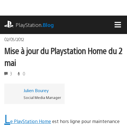
Accéder
au
contenu
playstation.com
PlayStation
.Blog
MEN
02/05/2012
Mise à jour du Playstation Home du 2
mai
3
0
Julien Bourey
Social Media Manager
L
e PlayStation Home
est hors ligne pour maintenance