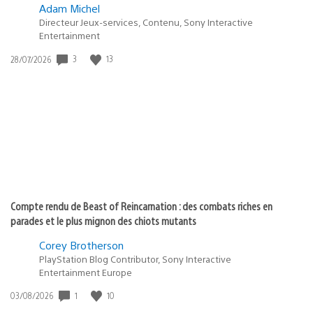
Adam Michel
Directeur Jeux-services, Contenu, Sony Interactive
Entertainment
3
13
Date
28/07/2026
de
publication
:
Compte rendu de Beast of Reincarnation : des combats riches en
parades et le plus mignon des chiots mutants
Corey Brotherson
PlayStation Blog Contributor, Sony Interactive
Entertainment Europe
1
10
Date
03/08/2026
de