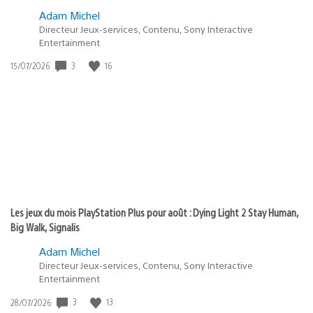
Adam Michel
Directeur Jeux-services, Contenu, Sony Interactive
Entertainment
3
16
Date
15/07/2026
de
publication
:
Les jeux du mois PlayStation Plus pour août : Dying Light 2 Stay Human,
Big Walk, Signalis
Adam Michel
Directeur Jeux-services, Contenu, Sony Interactive
Entertainment
3
13
Date
28/07/2026