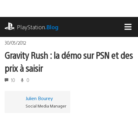
Accéder
au
contenu
playstation.com
PlayStation
.Blog
MEN
30/05/2012
Gravity Rush : la démo sur PSN et des
prix à saisir
10
0
Julien Bourey
Social Media Manager