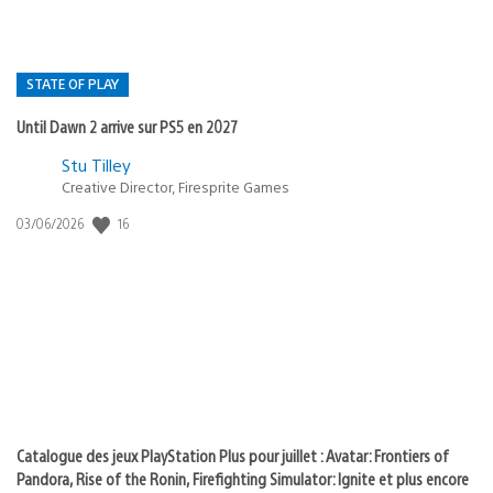
STATE OF PLAY
Until Dawn 2 arrive sur PS5 en 2027
Postée
Stu Tilley
Creative Director, Firesprite Games
dans
:
16
Date
03/06/2026
state
de
of
publication
:
play
Catalogue des jeux PlayStation Plus pour juillet : Avatar: Frontiers of
Pandora, Rise of the Ronin, Firefighting Simulator: Ignite et plus encore