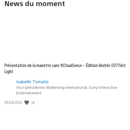
News du moment
Présentation de la manette sans fil DualSense – Édition limitée 007 First
Light
Isabelle Tomatis
Vice-présidente, Marketing international, Sony Interactive
Entertainment
34
Date
08/04/2026
de
publication
: