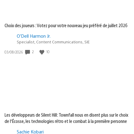
Choix des joueurs : Votez pour votre nouveau jeu préféré de juillet 2026
O’Dell Harmon Jr.
Specialist, Content Communications, SIE
2
10
Date
03/08/2026
de
publication
:
Les développeurs de Silent Hill: Townfall nous en disent plus sur le choix
de l’Écosse, les technologies rétro et le combat à la première personne
Sachie Kobari