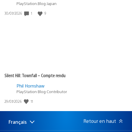
PlayStation.Blog Japan
1
9
Date
30/07/2026
de
publication
:
Silent Hill: Townfall – Compte rendu
Phil Hornshaw
PlayStation Blog Contributor
11
Date
29/07/2026
de
publication
:
Retour en haut
Français
Choisir
Région
une
actuelle