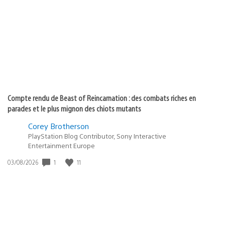
de
publication
:
Compte rendu de Beast of Reincarnation : des combats riches en
parades et le plus mignon des chiots mutants
Corey Brotherson
PlayStation Blog Contributor, Sony Interactive
Entertainment Europe
1
11
Date
03/08/2026
de
publication
: