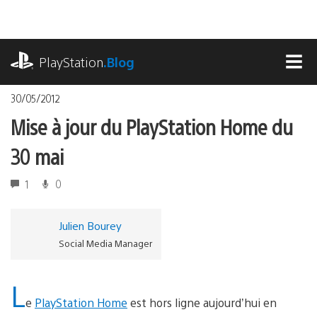
Accéder
au
contenu
playstation.com
PlayStation
.Blog
MEN
30/05/2012
Mise à jour du PlayStation Home du
30 mai
1
0
Julien Bourey
Social Media Manager
L
e
PlayStation Home
est hors ligne aujourd’hui en