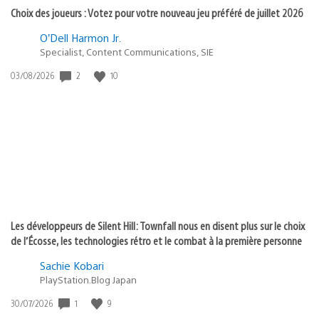
Choix des joueurs : Votez pour votre nouveau jeu préféré de juillet 2026
O’Dell Harmon Jr.
Specialist, Content Communications, SIE
2
10
Date
03/08/2026
de
publication
:
Les développeurs de Silent Hill: Townfall nous en disent plus sur le choix
de l’Écosse, les technologies rétro et le combat à la première personne
Sachie Kobari
PlayStation.Blog Japan
1
9
Date
30/07/2026
de