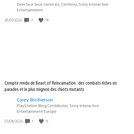
Directeur Jeux-services, Contenu, Sony Interactive
Entertainment
3
14
Date
28/07/2026
de
publication
:
Compte rendu de Beast of Reincarnation : des combats riches en
parades et le plus mignon des chiots mutants
Corey Brotherson
PlayStation Blog Contributor, Sony Interactive
Entertainment Europe
1
11
Date
03/08/2026
de
publication