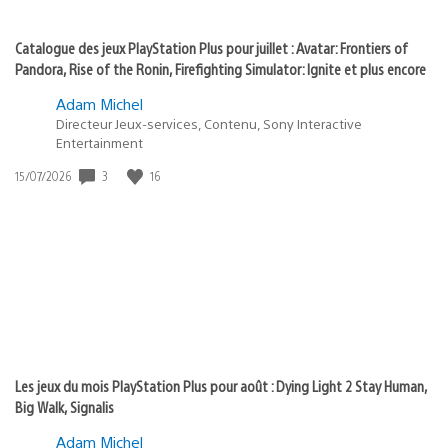
Catalogue des jeux PlayStation Plus pour juillet : Avatar: Frontiers of
Pandora, Rise of the Ronin, Firefighting Simulator: Ignite et plus encore
Adam Michel
Directeur Jeux-services, Contenu, Sony Interactive
Entertainment
3
16
Date
15/07/2026
de
publication
:
Les jeux du mois PlayStation Plus pour août : Dying Light 2 Stay Human,
Big Walk, Signalis
Adam Michel