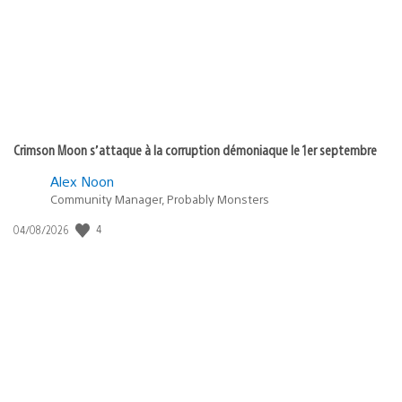
:
Crimson Moon s’attaque à la corruption démoniaque le 1er septembre
Alex Noon
Community Manager, Probably Monsters
4
Date
04/08/2026
de
publication
: