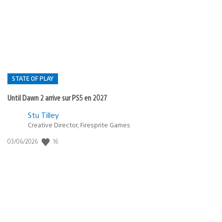
de
publication
:
STATE OF PLAY
Until Dawn 2 arrive sur PS5 en 2027
Postée
Stu Tilley
Creative Director, Firesprite Games
dans
:
16
Date
03/06/2026
state
de
of
publication
:
play