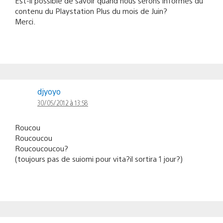
Est-il possible de savoir quand nous serons informés du
contenu du Playstation Plus du mois de Juin?
Merci.
djyoyo
30/05/2012 à 13:58
Roucou
Roucoucou
Roucoucoucou?
(toujours pas de suiomi pour vita?il sortira 1 jour?)