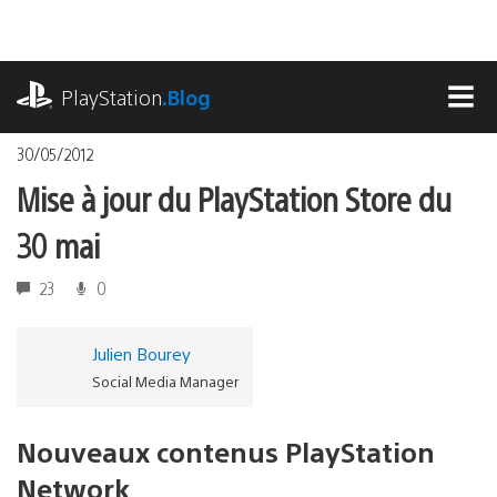
Accéder
au
contenu
playstation.com
PlayStation
.Blog
MEN
30/05/2012
Mise à jour du PlayStation Store du
30 mai
23
0
Julien Bourey
Social Media Manager
Nouveaux contenus PlayStation
Network