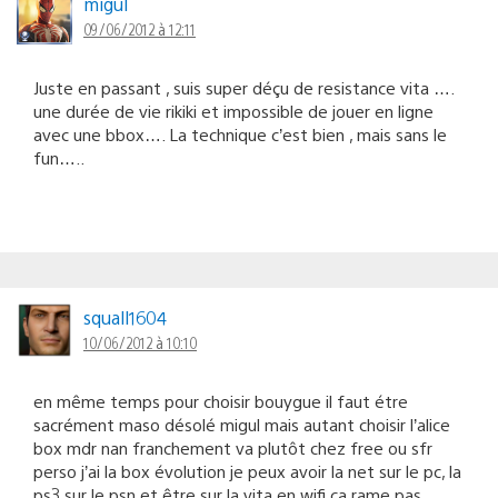
migul
09/06/2012 à 12:11
Juste en passant , suis super déçu de resistance vita ….
une durée de vie rikiki et impossible de jouer en ligne
avec une bbox…. La technique c’est bien , mais sans le
fun…..
squall1604
10/06/2012 à 10:10
en même temps pour choisir bouygue il faut étre
sacrément maso désolé migul mais autant choisir l’alice
box mdr nan franchement va plutôt chez free ou sfr
perso j’ai la box évolution je peux avoir la net sur le pc, la
ps3 sur le psn et être sur la vita en wifi ça rame pas