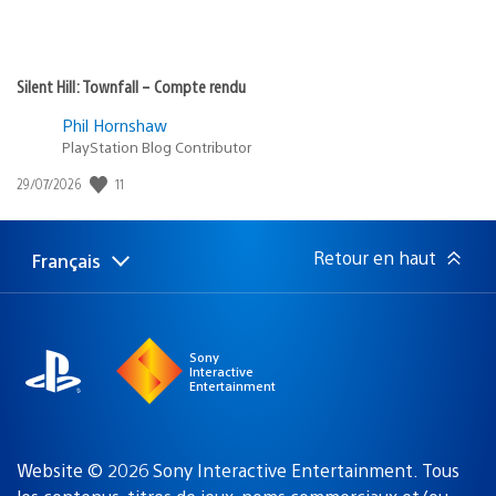
Silent Hill: Townfall – Compte rendu
Phil Hornshaw
PlayStation Blog Contributor
11
Date
29/07/2026
de
publication
:
Retour en haut
Français
Choisir
Région
une
actuelle
région
:
Sony
Interactive
Entertainment
Website © 2026 Sony Interactive Entertainment. Tous