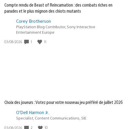
Compte rendu de Beast of Reincarnation : des combats riches en
parades et le plus mignon des chiots mutants
Corey Brotherson
PlayStation Blog Contributor, Sony Interactive
Entertainment Europe
1
11
Date
03/08/2026
de
publication
:
Choix des joueurs : Votez pour votre nouveau jeu préféré de juillet 2026
O’Dell Harmon Jr.
Specialist, Content Communications, SIE
2
10
Date
03/08/2026