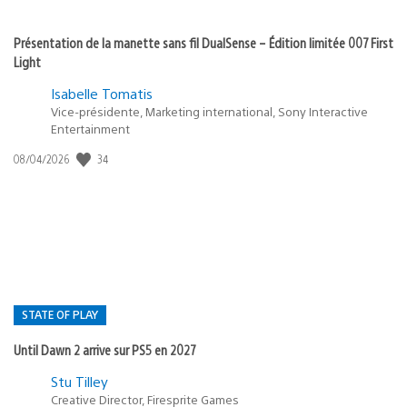
Présentation de la manette sans fil DualSense – Édition limitée 007 First
Light
Isabelle Tomatis
Vice-présidente, Marketing international, Sony Interactive
Entertainment
34
Date
08/04/2026
de
publication
:
STATE OF PLAY
Until Dawn 2 arrive sur PS5 en 2027
Postée
Stu Tilley
Creative Director, Firesprite Games
dans