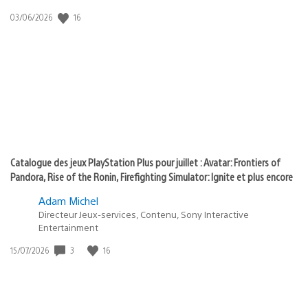
:
16
Date
03/06/2026
state
de
of
publication
:
play
Catalogue des jeux PlayStation Plus pour juillet : Avatar: Frontiers of
Pandora, Rise of the Ronin, Firefighting Simulator: Ignite et plus encore
Adam Michel
Directeur Jeux-services, Contenu, Sony Interactive
Entertainment
3
16
Date
15/07/2026
de
publication
: