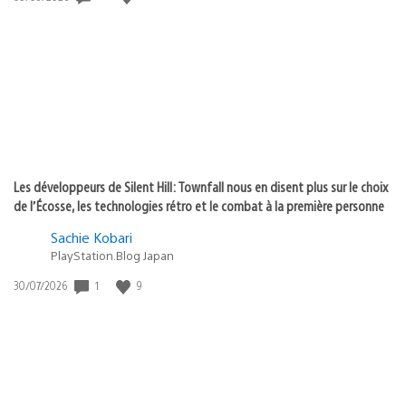
de
publication
:
Les développeurs de Silent Hill: Townfall nous en disent plus sur le choix
de l’Écosse, les technologies rétro et le combat à la première personne
Sachie Kobari
PlayStation.Blog Japan
1
9
Date
30/07/2026
de
publication
: