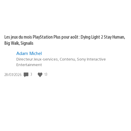
Les jeux du mois PlayStation Plus pour août : Dying Light 2 Stay Human,
Big Walk, Signalis
Adam Michel
Directeur Jeux-services, Contenu, Sony Interactive
Entertainment
3
13
Date
28/07/2026
de
publication
: