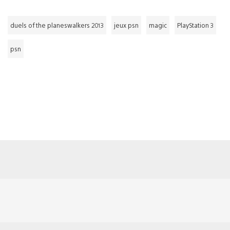
duels of the planeswalkers 2013
jeux psn
magic
PlayStation 3
psn