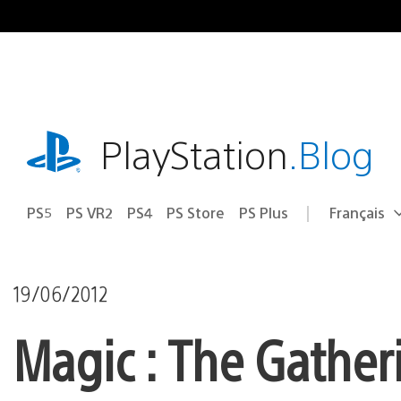
Accéder
au
contenu
playstation.com
PlayStation
.Blog
PS5
PS VR2
PS4
PS Store
PS Plus
Français
Choisir
Région
une
actuelle
région
:
19/06/2012
Magic : The Gather