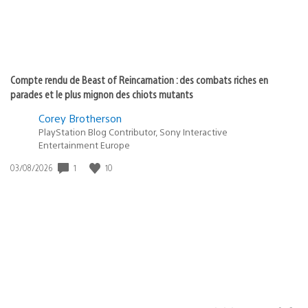
Compte rendu de Beast of Reincarnation : des combats riches en
parades et le plus mignon des chiots mutants
Corey Brotherson
PlayStation Blog Contributor, Sony Interactive
Entertainment Europe
1
10
Date
03/08/2026
de
publication
: