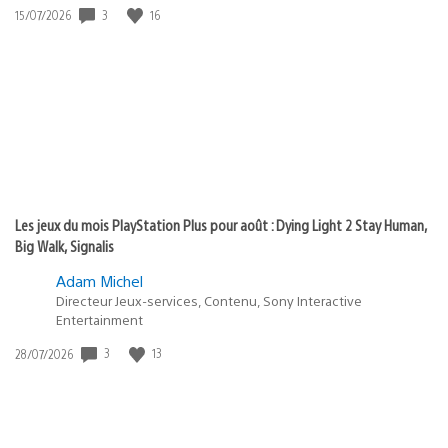
3
16
Date
15/07/2026
de
publication
:
Les jeux du mois PlayStation Plus pour août : Dying Light 2 Stay Human,
Big Walk, Signalis
Adam Michel
Directeur Jeux-services, Contenu, Sony Interactive
Entertainment
3
13
Date
28/07/2026
de
publication
: