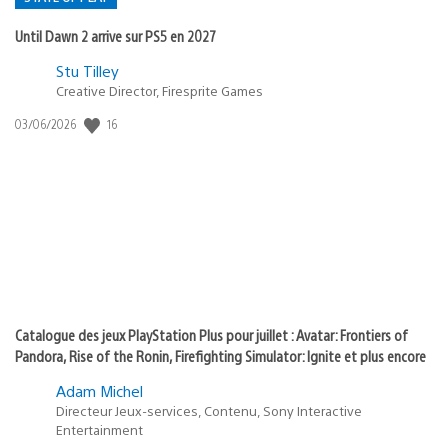
Until Dawn 2 arrive sur PS5 en 2027
Postée
Stu Tilley
Creative Director, Firesprite Games
dans
:
16
Date
03/06/2026
state
de
of
publication
:
play
Catalogue des jeux PlayStation Plus pour juillet : Avatar: Frontiers of
Pandora, Rise of the Ronin, Firefighting Simulator: Ignite et plus encore
Adam Michel
Directeur Jeux-services, Contenu, Sony Interactive
Entertainment