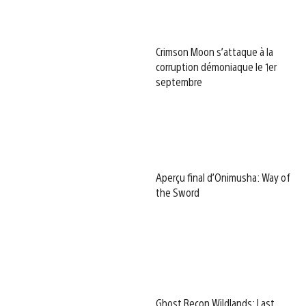
Crimson Moon s’attaque à la
corruption démoniaque le 1er
septembre
Aperçu final d’Onimusha: Way of
the Sword
Ghost Recon Wildlands: Last