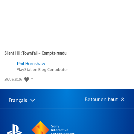
publication
:
Silent Hill: Townfall – Compte rendu
Phil Hornshaw
PlayStation Blog Contributor
11
Date
29/07/2026
de
publication
:
Retour en haut
Français
Choisir
Région
une
actuelle
région
:
Sony
Interactive
Entertainment