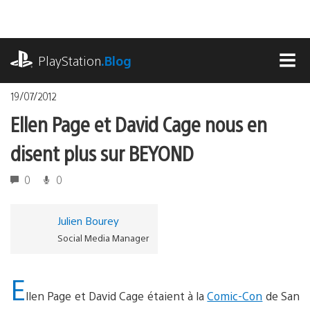
Accéder
au
contenu
playstation.com
PlayStation
.Blog
MEN
19/07/2012
Ellen Page et David Cage nous en
disent plus sur BEYOND
0
0
Julien Bourey
Social Media Manager
E
llen Page et David Cage étaient à la
Comic-Con
de San