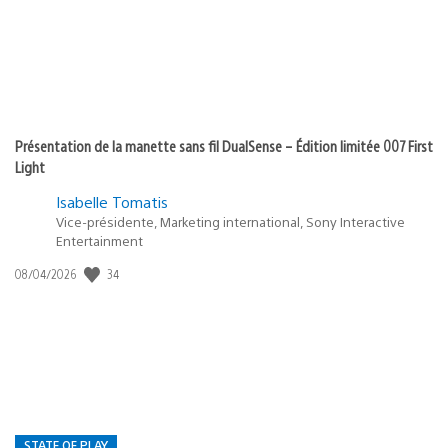
Présentation de la manette sans fil DualSense – Édition limitée 007 First
Light
Isabelle Tomatis
Vice-présidente, Marketing international, Sony Interactive
Entertainment
34
Date
08/04/2026
de
publication
:
STATE OF PLAY