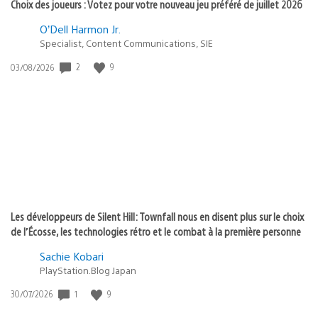
Choix des joueurs : Votez pour votre nouveau jeu préféré de juillet 2026
O’Dell Harmon Jr.
Specialist, Content Communications, SIE
2
9
Date
03/08/2026
de
publication
:
Les développeurs de Silent Hill: Townfall nous en disent plus sur le choix
de l’Écosse, les technologies rétro et le combat à la première personne
Sachie Kobari
PlayStation.Blog Japan
1
9
Date
30/07/2026
de