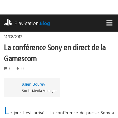
Accéder
au
contenu
playstation.com
PlayStation
.Blog
MEN
14/08/2012
La conférence Sony en direct de la
Gamescom
0
0
Julien Bourey
Social Media Manager
L
e jour J est arrivé ! La conférence de presse Sony à