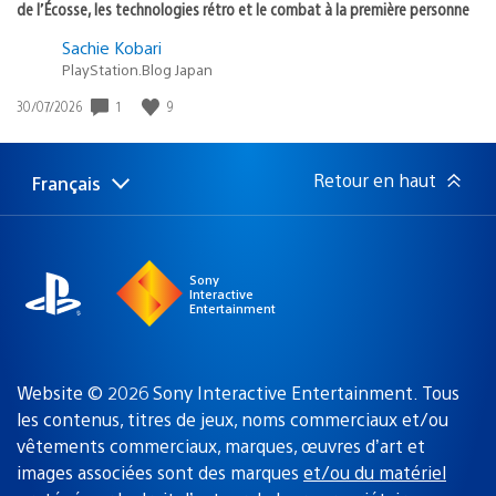
de l’Écosse, les technologies rétro et le combat à la première personne
Sachie Kobari
PlayStation.Blog Japan
1
9
Date
30/07/2026
de
publication
:
Retour en haut
Français
Choisir
Région
une
actuelle
région
:
Sony
Interactive
Entertainment
Website © 2026 Sony Interactive Entertainment. Tous
les contenus, titres de jeux, noms commerciaux et/ou
vêtements commerciaux, marques, œuvres d’art et
images associées sont des marques
et/ou du matériel