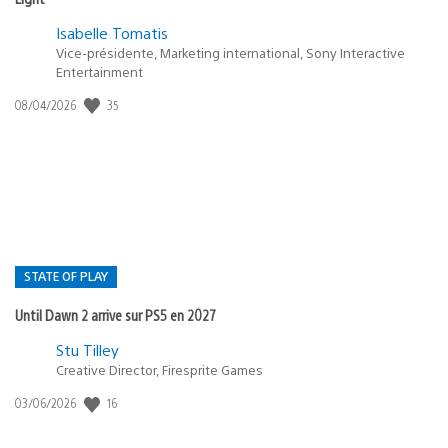
Isabelle Tomatis
Vice-présidente, Marketing international, Sony Interactive
Entertainment
35
Date
08/04/2026
de
publication
:
STATE OF PLAY
Until Dawn 2 arrive sur PS5 en 2027
Postée
Stu Tilley
Creative Director, Firesprite Games
dans
:
16
Date
03/06/2026
state
de
of
publication