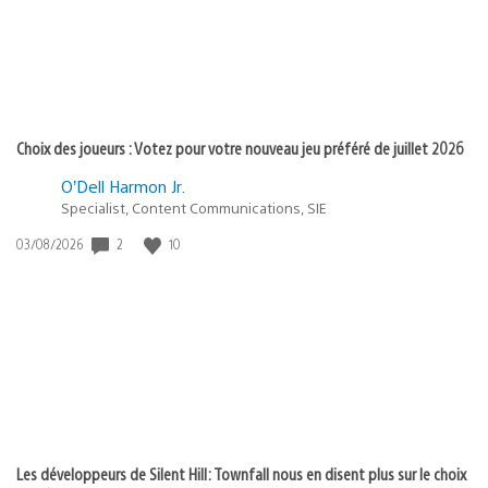
Choix des joueurs : Votez pour votre nouveau jeu préféré de juillet 2026
O’Dell Harmon Jr.
Specialist, Content Communications, SIE
2
10
Date
03/08/2026
de
publication
:
Les développeurs de Silent Hill: Townfall nous en disent plus sur le choix