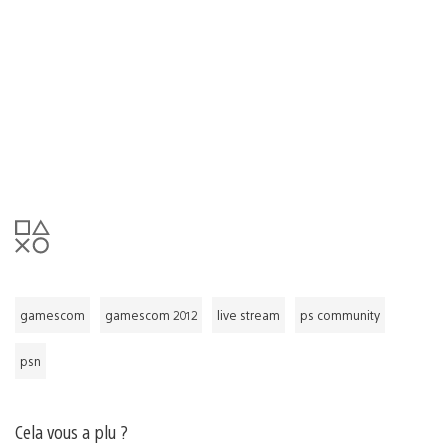
gamescom
gamescom 2012
live stream
ps community
psn
Cela vous a plu ?