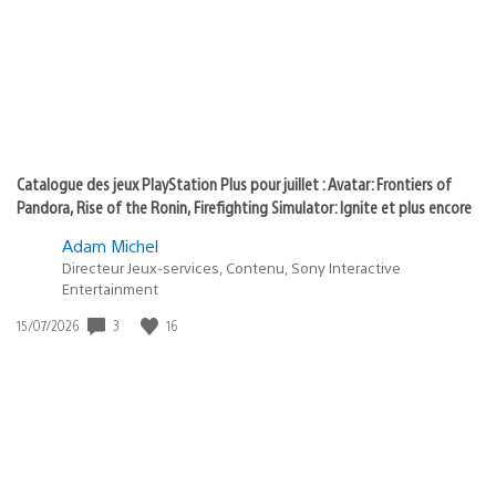
:
play
Catalogue des jeux PlayStation Plus pour juillet : Avatar: Frontiers of
Pandora, Rise of the Ronin, Firefighting Simulator: Ignite et plus encore
Adam Michel
Directeur Jeux-services, Contenu, Sony Interactive
Entertainment
3
16
Date
15/07/2026
de
publication
: