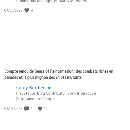
Community Manager, Probably Monsters
4
Date
04/08/2026
de
publication
:
Compte rendu de Beast of Reincarnation : des combats riches en
parades et le plus mignon des chiots mutants
Corey Brotherson
PlayStation Blog Contributor, Sony Interactive
Entertainment Europe
1
11
Date
03/08/2026
de
publication
: