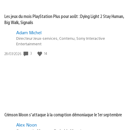
Les jeux du mois PlayStation Plus pour août : Dying Light 2 Stay Human,
Big Walk, Signalis
Adam Michel
Directeur Jeux-services, Contenu, Sony Interactive
Entertainment
3
14
Date
28/07/2026
de
publication
:
Crimson Moon s’attaque à la corruption démoniaque le 1er septembre
Alex Noon