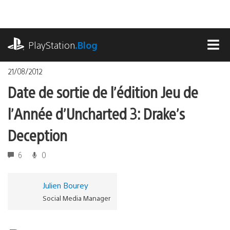
Accéder
au
contenu
playstation.com
PlayStation
.Blog
MEN
21/08/2012
Date de sortie de l’édition Jeu de
l’Année d’Uncharted 3: Drake’s
Deception
6
0
Julien Bourey
Social Media Manager