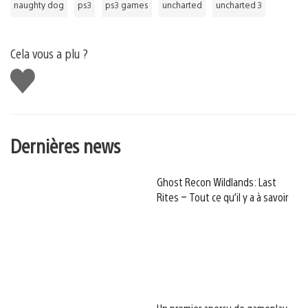
naughty dog
ps3
ps3 games
uncharted
uncharted 3
Cela vous a plu ?
J'aime
Dernières news
Ghost Recon Wildlands: Last
Rites – Tout ce qu’il y a à savoir