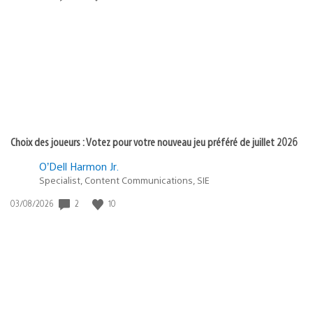
de
publication
:
Choix des joueurs : Votez pour votre nouveau jeu préféré de juillet 2026
O’Dell Harmon Jr.
Specialist, Content Communications, SIE
2
10
Date
03/08/2026
de
publication
: