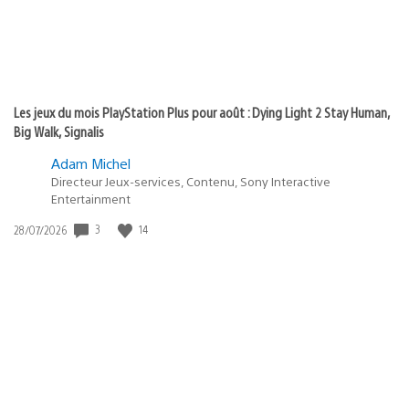
Les jeux du mois PlayStation Plus pour août : Dying Light 2 Stay Human,
Big Walk, Signalis
Adam Michel
Directeur Jeux-services, Contenu, Sony Interactive
Entertainment
3
14
Date
28/07/2026
de
publication
: