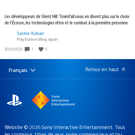
Les développeurs de Silent Hill: Townfall nous en disent plus sur le choix
de l’Écosse, les technologies rétro et le combat à la première personne
Sachie Kobari
PlayStation.Blog Japan
1
9
Date
30/07/2026
de
publication
:
Retour en haut
Français
Choisir
Région
une
actuelle
région
:
Sony
Interactive
Entertainment
Website © 2026 Sony Interactive Entertainment. Tous
les contenus, titres de jeux, noms commerciaux et/ou