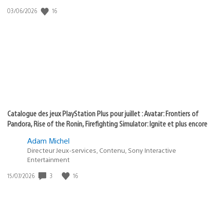
:
16
Date
03/06/2026
state
de
of
publication
:
play
Catalogue des jeux PlayStation Plus pour juillet : Avatar: Frontiers of
Pandora, Rise of the Ronin, Firefighting Simulator: Ignite et plus encore
Adam Michel
Directeur Jeux-services, Contenu, Sony Interactive
Entertainment
3
16
Date
15/07/2026
de
publication
: