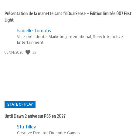
Présentation de la manette sans fil DualSense – Édition limitée 007 First
Light
Isabelle Tomatis
Vice-présidente, Marketing international, Sony Interactive
Entertainment
35
Date
08/04/2026
de
publication
:
STATE OF PLAY
Until Dawn 2 arrive sur PS5 en 2027
Postée
Stu Tilley
Creative Director, Firesprite Games
dans