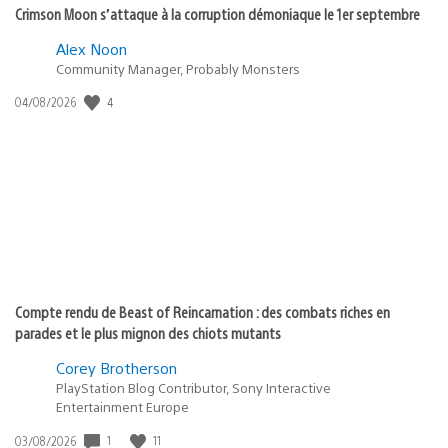
Crimson Moon s’attaque à la corruption démoniaque le 1er septembre
Alex Noon
Community Manager, Probably Monsters
4
Date
04/08/2026
de
publication
:
Compte rendu de Beast of Reincarnation : des combats riches en
parades et le plus mignon des chiots mutants
Corey Brotherson
PlayStation Blog Contributor, Sony Interactive
Entertainment Europe
1
11
Date
03/08/2026