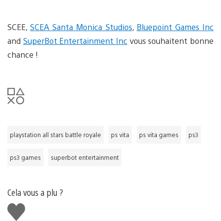
SCEE,
SCEA Santa Monica Studios
,
Bluepoint Games Inc
and
SuperBot Entertainment Inc
vous souhaitent bonne
chance !
playstation all stars battle royale
ps vita
ps vita games
ps3
ps3 games
superbot entertainment
Cela vous a plu ?
J'aime