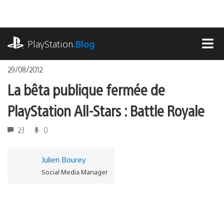
Accéder
au
contenu
playstation.com
PlayStation
.Blog
MEN
29/08/2012
La bêta publique fermée de
PlayStation All-Stars : Battle Royale
23
0
Julien Bourey
Social Media Manager