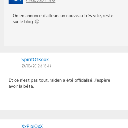
30/08/2012 à 07:53
On en annonce d’ailleurs un nouveau très vite, reste
sur le blog. 🙂
SpiritOfKook
29/08/2012 à 18:47
Et ce n’est pas tout, raiden a été officialisé. J’espère
avoir la bêta.
XxPiojOxX