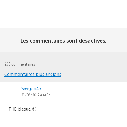
Les commentaires sont désactivés.
250
Commentaires
Commentaires plus anciens
Navigation
Saygun45
dans
29/08/2012 à 14:34
les
commentaires
THE blague 🙂