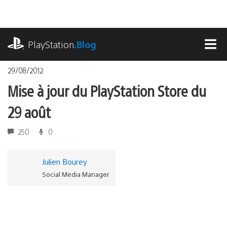
Accéder
au
contenu
playstation.com
PlayStation
.Blog
MEN
29/08/2012
Mise à jour du PlayStation Store du
29 août
250
0
Julien Bourey
Social Media Manager