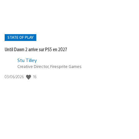
:
STATE OF PLAY
Until Dawn 2 arrive sur PS5 en 2027
Postée
Stu Tilley
Creative Director, Firesprite Games
dans
:
16
Date
03/06/2026
state
de
of
publication
:
play