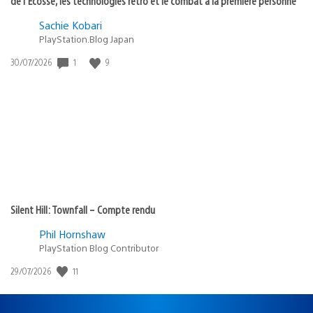
de l’Écosse, les technologies rétro et le combat à la première personne
Sachie Kobari
PlayStation.Blog Japan
1
9
Date
30/07/2026
de
publication
:
Silent Hill: Townfall – Compte rendu
Phil Hornshaw
PlayStation Blog Contributor
11
Date
29/07/2026
de
publication
: