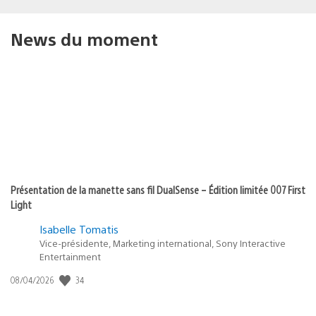
News du moment
Présentation de la manette sans fil DualSense – Édition limitée 007 First
Light
Isabelle Tomatis
Vice-présidente, Marketing international, Sony Interactive
Entertainment
34
Date
08/04/2026
de
publication