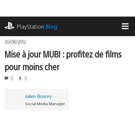
Accéder
au
contenu
playstation.com
PlayStation
.Blog
MEN
30/08/2012
Mise à jour MUBI : profitez de films
pour moins cher
0
0
Julien Bourey
Social Media Manager