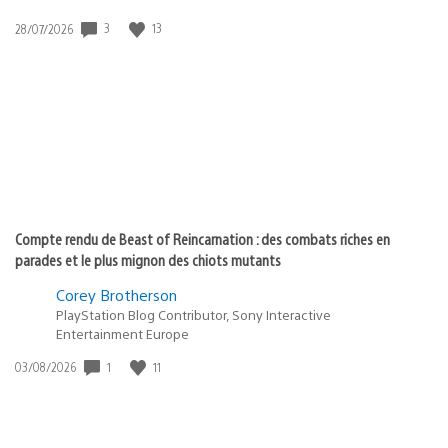
3
13
Date
28/07/2026
de
publication
:
Compte rendu de Beast of Reincarnation : des combats riches en
parades et le plus mignon des chiots mutants
Corey Brotherson
PlayStation Blog Contributor, Sony Interactive
Entertainment Europe
1
11
Date
03/08/2026
de
publication
: