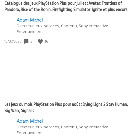
Catalogue des jeux PlayStation Plus pour juillet : Avatar: Frontiers of
Pandora, Rise of the Ronin, Firefighting Simulator: Ignite et plus encore
Adam Michel
Directeur Jeux-services, Contenu, Sony Interactive
Entertainment
3
16
Date
15/07/2026
de
publication
:
Les jeux du mois PlayStation Plus pour août : Dying Light 2 Stay Human,
Big Walk, Signalis
Adam Michel
Directeur Jeux-services, Contenu, Sony Interactive
Entertainment