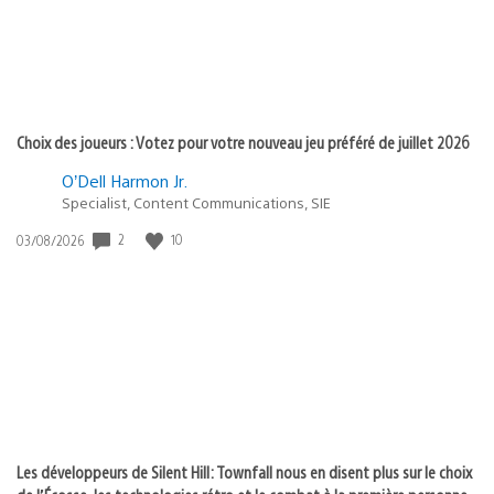
Choix des joueurs : Votez pour votre nouveau jeu préféré de juillet 2026
O’Dell Harmon Jr.
Specialist, Content Communications, SIE
2
10
Date
03/08/2026
de
publication
:
Les développeurs de Silent Hill: Townfall nous en disent plus sur le choix