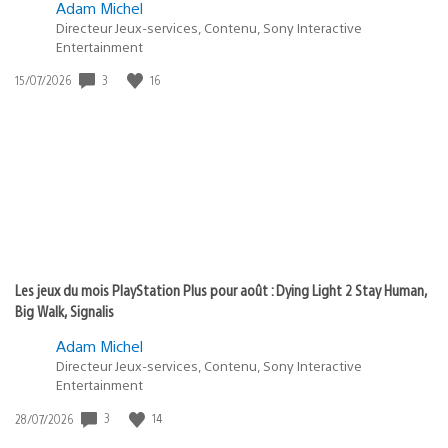
Adam Michel
Directeur Jeux-services, Contenu, Sony Interactive
Entertainment
3
16
Date
15/07/2026
de
publication
:
Les jeux du mois PlayStation Plus pour août : Dying Light 2 Stay Human,
Big Walk, Signalis
Adam Michel
Directeur Jeux-services, Contenu, Sony Interactive
Entertainment
3
14
Date
28/07/2026
de