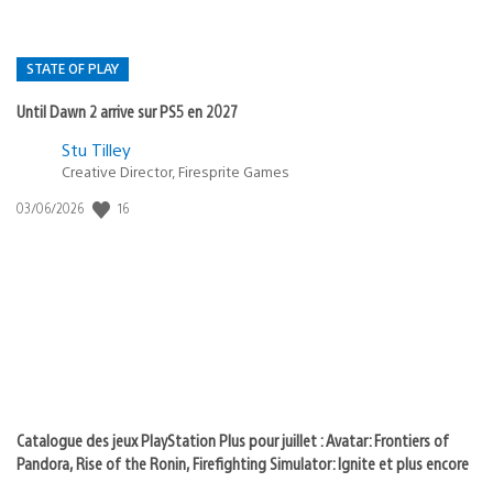
STATE OF PLAY
Until Dawn 2 arrive sur PS5 en 2027
Postée
Stu Tilley
Creative Director, Firesprite Games
dans
:
16
Date
03/06/2026
state
de
of
publication
:
play
Catalogue des jeux PlayStation Plus pour juillet : Avatar: Frontiers of
Pandora, Rise of the Ronin, Firefighting Simulator: Ignite et plus encore