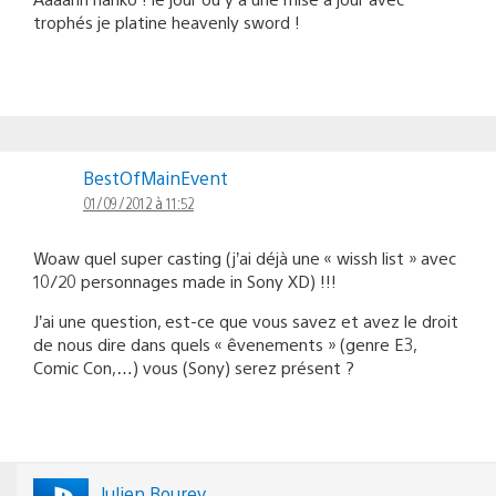
trophés je platine heavenly sword !
BestOfMainEvent
01/09/2012 à 11:52
Woaw quel super casting (j’ai déjà une « wissh list » avec
10/20 personnages made in Sony XD) !!!
J’ai une question, est-ce que vous savez et avez le droit
de nous dire dans quels « êvenements » (genre E3,
Comic Con,…) vous (Sony) serez présent ?
Julien Bourey