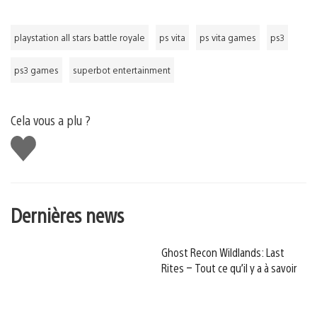
playstation all stars battle royale
ps vita
ps vita games
ps3
ps3 games
superbot entertainment
Cela vous a plu ?
J'aime
Dernières news
Ghost Recon Wildlands: Last
Rites – Tout ce qu’il y a à savoir