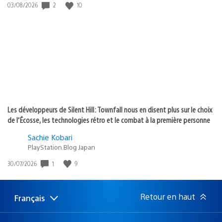
2
10
Date
03/08/2026
de
publication
:
Les développeurs de Silent Hill: Townfall nous en disent plus sur le choix
de l’Écosse, les technologies rétro et le combat à la première personne
Sachie Kobari
PlayStation.Blog Japan
1
9
Date
30/07/2026
de
publication
:
Retour en haut
Français
Choisir
Région
une
actuelle
région
: