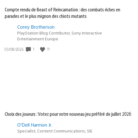
Compte rendu de Beast of Reincarnation : des combats riches en
parades et le plus mignon des chiots mutants
Corey Brotherson
PlayStation Blog Contributor, Sony Interactive
Entertainment Europe
1
11
Date
03/08/2026
de
publication
:
Choix des joueurs : Votez pour votre nouveau jeu préféré de juillet 2026
O’Dell Harmon Jr.
Specialist, Content Communications, SIE