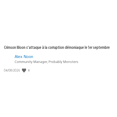
publication
:
Crimson Moon s’attaque à la corruption démoniaque le 1er septembre
Alex Noon
Community Manager, Probably Monsters
4
Date
04/08/2026
de
publication
: