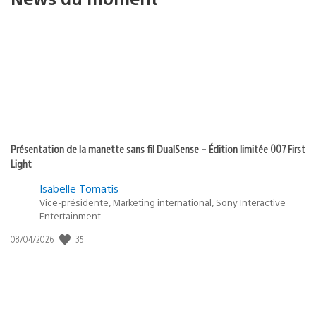
Présentation de la manette sans fil DualSense – Édition limitée 007 First
Light
Isabelle Tomatis
Vice-présidente, Marketing international, Sony Interactive
Entertainment
35
Date
08/04/2026
de
publication
: