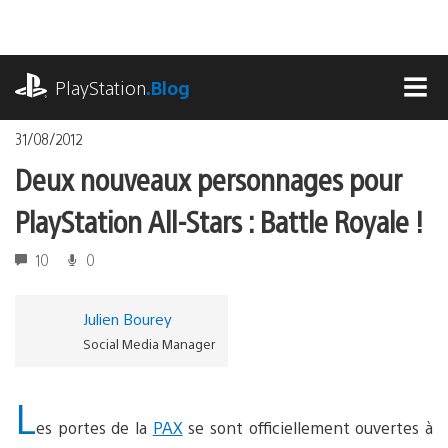
Accéder
au
contenu
playstation.com
PlayStation
.Blog
MEN
31/08/2012
Deux nouveaux personnages pour
PlayStation All-Stars : Battle Royale !
10
0
Julien Bourey
Social Media Manager
L
es portes de la
PAX
se sont officiellement ouvertes à