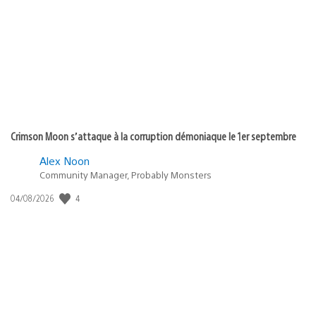
de
publication
:
Crimson Moon s’attaque à la corruption démoniaque le 1er septembre
Alex Noon
Community Manager, Probably Monsters
4
Date
04/08/2026
de
publication
: