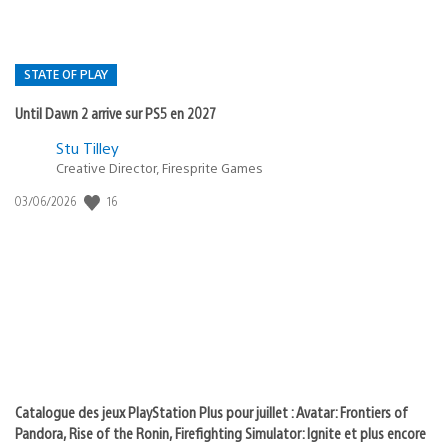
STATE OF PLAY
Until Dawn 2 arrive sur PS5 en 2027
Postée
Stu Tilley
Creative Director, Firesprite Games
dans
:
16
Date
03/06/2026
state
de
of
publication
:
play
Catalogue des jeux PlayStation Plus pour juillet : Avatar: Frontiers of
Pandora, Rise of the Ronin, Firefighting Simulator: Ignite et plus encore