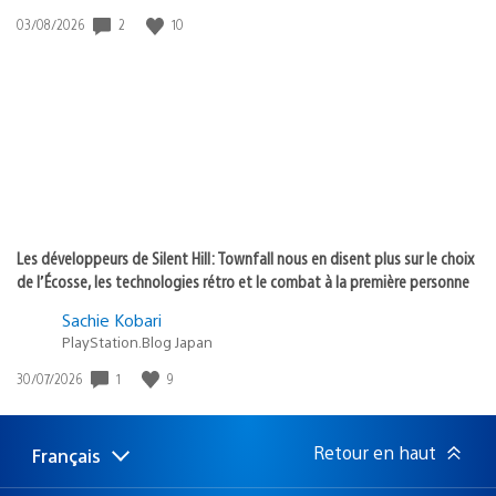
2
10
Date
03/08/2026
de
publication
:
Les développeurs de Silent Hill: Townfall nous en disent plus sur le choix
de l’Écosse, les technologies rétro et le combat à la première personne
Sachie Kobari
PlayStation.Blog Japan
1
9
Date
30/07/2026
de
publication
:
Retour en haut
Français
Choisir
Région
une
actuelle