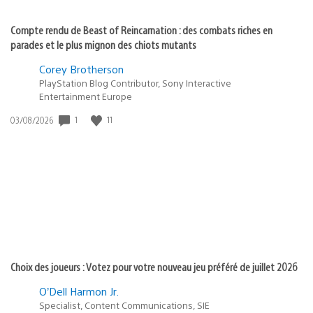
Compte rendu de Beast of Reincarnation : des combats riches en
parades et le plus mignon des chiots mutants
Corey Brotherson
PlayStation Blog Contributor, Sony Interactive
Entertainment Europe
1
11
Date
03/08/2026
de
publication
:
Choix des joueurs : Votez pour votre nouveau jeu préféré de juillet 2026
O’Dell Harmon Jr.
Specialist, Content Communications, SIE