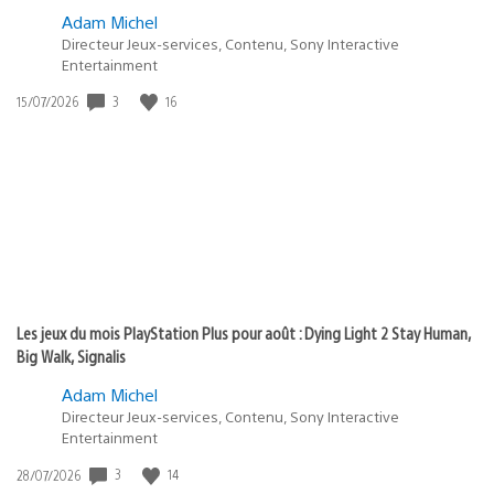
Adam Michel
Directeur Jeux-services, Contenu, Sony Interactive
Entertainment
3
16
Date
15/07/2026
de
publication
:
Les jeux du mois PlayStation Plus pour août : Dying Light 2 Stay Human,
Big Walk, Signalis
Adam Michel
Directeur Jeux-services, Contenu, Sony Interactive
Entertainment
3
14
Date
28/07/2026