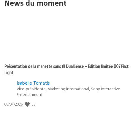
News du moment
Présentation de la manette sans fil DualSense – Édition limitée 007 First
Light
Isabelle Tomatis
Vice-présidente, Marketing international, Sony Interactive
Entertainment
35
Date
08/04/2026
de
publication
: