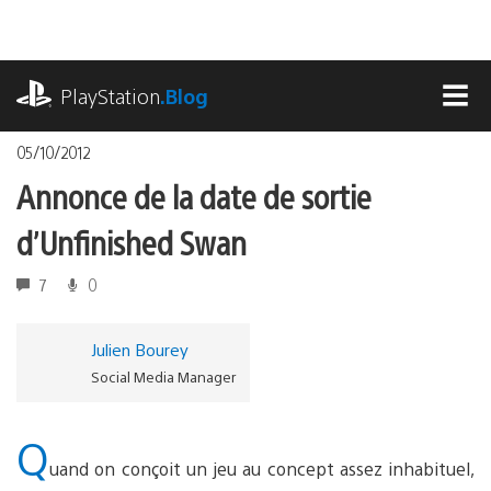
Accéder
au
contenu
playstation.com
PlayStation
.Blog
MEN
05/10/2012
Annonce de la date de sortie
d’Unfinished Swan
7
0
Julien Bourey
Social Media Manager
Q
uand on conçoit un jeu au concept assez inhabituel,