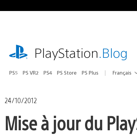
Accéder
au
contenu
playstation.com
PlayStation
.Blog
PS5
PS VR2
PS4
PS Store
PS Plus
Français
Choisir
Région
une
actuelle
région
:
24/10/2012
Mise à jour du Play