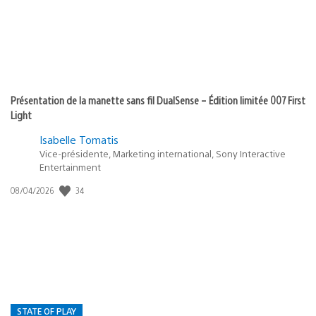
Présentation de la manette sans fil DualSense – Édition limitée 007 First
Light
Isabelle Tomatis
Vice-présidente, Marketing international, Sony Interactive
Entertainment
34
Date
08/04/2026
de
publication
:
STATE OF PLAY