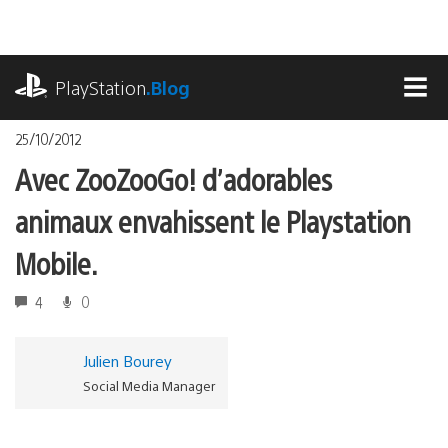
Accéder
au
contenu
playstation.com
PlayStation
.Blog
MEN
25/10/2012
Avec ZooZooGo! d’adorables
animaux envahissent le Playstation
Mobile.
4
0
Julien Bourey
Social Media Manager