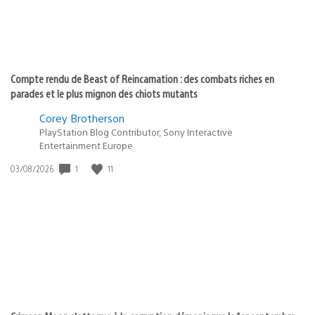
Compte rendu de Beast of Reincarnation : des combats riches en
parades et le plus mignon des chiots mutants
Corey Brotherson
PlayStation Blog Contributor, Sony Interactive
Entertainment Europe
1
11
Date
03/08/2026
de
publication
: