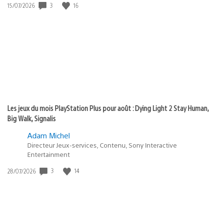
3
16
Date
15/07/2026
de
publication
:
Les jeux du mois PlayStation Plus pour août : Dying Light 2 Stay Human,
Big Walk, Signalis
Adam Michel
Directeur Jeux-services, Contenu, Sony Interactive
Entertainment
3
14
Date
28/07/2026
de
publication
: