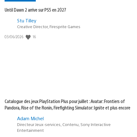
Until Dawn 2 arrive sur PS5 en 2027
Postée
Stu Tilley
Creative Director, Firesprite Games
dans
:
16
Date
03/06/2026
state
de
of
publication
:
play
Catalogue des jeux PlayStation Plus pour juillet : Avatar: Frontiers of
Pandora, Rise of the Ronin, Firefighting Simulator: Ignite et plus encore
Adam Michel
Directeur Jeux-services, Contenu, Sony Interactive
Entertainment