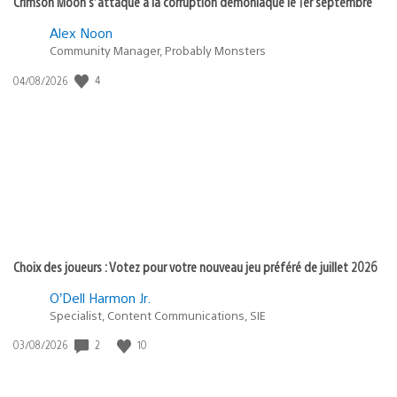
Crimson Moon s’attaque à la corruption démoniaque le 1er septembre
Alex Noon
Community Manager, Probably Monsters
4
Date
04/08/2026
de
publication
:
Choix des joueurs : Votez pour votre nouveau jeu préféré de juillet 2026
O’Dell Harmon Jr.
Specialist, Content Communications, SIE
2
10
Date
03/08/2026
de
publication
: