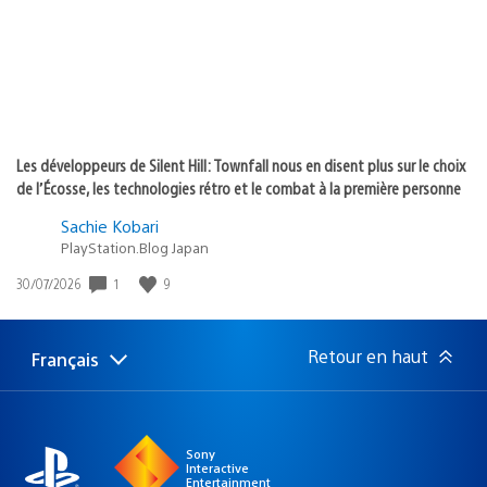
Les développeurs de Silent Hill: Townfall nous en disent plus sur le choix
de l’Écosse, les technologies rétro et le combat à la première personne
Sachie Kobari
PlayStation.Blog Japan
1
9
Date
30/07/2026
de
publication
:
Retour en haut
Français
Choisir
Région
une
actuelle
région
:
Sony
Interactive
Entertainment