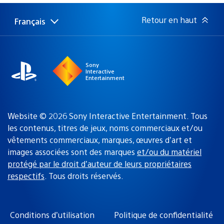
publication
:
Retour en haut
Français
Choisir
Région
une
actuelle
région
:
Sony
Interactive
Entertainment
Website © 2026 Sony Interactive Entertainment. Tous
les contenus, titres de jeux, noms commerciaux et/ou
vêtements commerciaux, marques, œuvres d’art et
images associées sont des marques
et/ou du matériel
protégé par le droit d’auteur de leurs propriétaires
respectifs
. Tous droits réservés.
Conditions d’utilisation
Politique de confidentialité