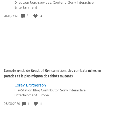
Directeur Jeux-services, Contenu, Sony Interactive
Entertainment
3
14
Date
28/07/2026
de
publication
:
Compte rendu de Beast of Reincarnation : des combats riches en
parades et le plus mignon des chiots mutants
Corey Brotherson
PlayStation Blog Contributor, Sony Interactive
Entertainment Europe
1
11
Date
03/08/2026
de
publication