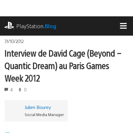
Accéder
au
contenu
playstation.com
PlayStation
.Blog
MEN
31/10/2012
Interview de David Cage (Beyond –
Quantic Dream) au Paris Games
Week 2012
4
0
Julien Bourey
Social Media Manager