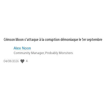
:
Crimson Moon s’attaque à la corruption démoniaque le 1er septembre
Alex Noon
Community Manager, Probably Monsters
4
Date
04/08/2026
de
publication
: