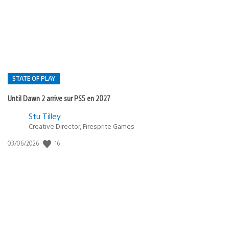
publication
:
STATE OF PLAY
Until Dawn 2 arrive sur PS5 en 2027
Postée
Stu Tilley
Creative Director, Firesprite Games
dans
:
16
Date
03/06/2026
state
de
of
publication
:
play