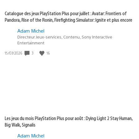
Catalogue des jeux PlayStation Plus pour juillet : Avatar: Frontiers of
Pandora, Rise of the Ronin, Firefighting Simulator: Ignite et plus encore
Adam Michel
Directeur Jeux-services, Contenu, Sony Interactive
Entertainment
3
16
Date
15/07/2026
de
publication
:
Les jeux du mois PlayStation Plus pour août : Dying Light 2 Stay Human,
Big Walk, Signalis
Adam Michel