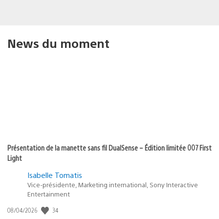
News du moment
Présentation de la manette sans fil DualSense – Édition limitée 007 First
Light
Isabelle Tomatis
Vice-présidente, Marketing international, Sony Interactive
Entertainment
34
Date
08/04/2026
de