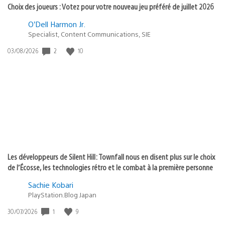
Choix des joueurs : Votez pour votre nouveau jeu préféré de juillet 2026
O’Dell Harmon Jr.
Specialist, Content Communications, SIE
2
10
Date
03/08/2026
de
publication
:
Les développeurs de Silent Hill: Townfall nous en disent plus sur le choix
de l’Écosse, les technologies rétro et le combat à la première personne
Sachie Kobari
PlayStation.Blog Japan
1
9
Date
30/07/2026
de