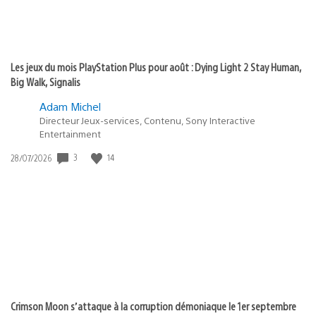
Les jeux du mois PlayStation Plus pour août : Dying Light 2 Stay Human,
Big Walk, Signalis
Adam Michel
Directeur Jeux-services, Contenu, Sony Interactive
Entertainment
3
14
Date
28/07/2026
de
publication
:
Crimson Moon s’attaque à la corruption démoniaque le 1er septembre