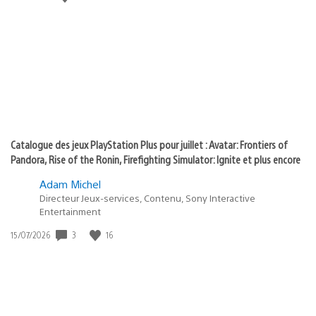
state
de
of
publication
:
play
Catalogue des jeux PlayStation Plus pour juillet : Avatar: Frontiers of
Pandora, Rise of the Ronin, Firefighting Simulator: Ignite et plus encore
Adam Michel
Directeur Jeux-services, Contenu, Sony Interactive
Entertainment
3
16
Date
15/07/2026
de
publication
: