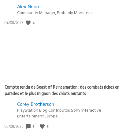
Alex Noon
Community Manager, Probably Monsters
4
Date
04/08/2026
de
publication
:
Compte rendu de Beast of Reincarnation : des combats riches en
parades et le plus mignon des chiots mutants
Corey Brotherson
PlayStation Blog Contributor, Sony Interactive
Entertainment Europe
1
11
Date
03/08/2026
de