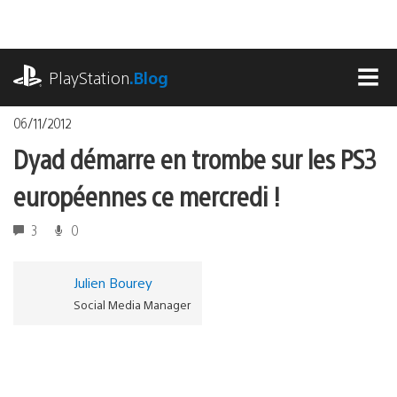
Accéder
au
contenu
playstation.com
PlayStation
.Blog
MEN
06/11/2012
Dyad démarre en trombe sur les PS3
européennes ce mercredi !
3
0
Julien Bourey
Social Media Manager