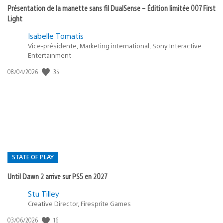
Présentation de la manette sans fil DualSense – Édition limitée 007 First
Light
Isabelle Tomatis
Vice-présidente, Marketing international, Sony Interactive
Entertainment
35
Date
08/04/2026
de
publication
:
STATE OF PLAY
Until Dawn 2 arrive sur PS5 en 2027
Postée
Stu Tilley
Creative Director, Firesprite Games
dans
:
16
Date
03/06/2026