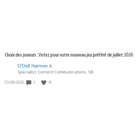
publication
:
Choix des joueurs : Votez pour votre nouveau jeu préféré de juillet 2026
O’Dell Harmon Jr.
Specialist, Content Communications, SIE
2
10
Date
03/08/2026
de
publication
: