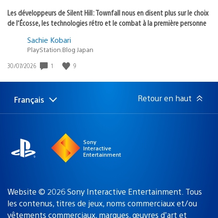
Les développeurs de Silent Hill: Townfall nous en disent plus sur le choix
de l’Écosse, les technologies rétro et le combat à la première personne
Sachie Kobari
PlayStation.Blog Japan
1
9
Date
30/07/2026
de
publication
:
Retour en haut
Français
Choisir
Région
une
actuelle
région
:
Sony
Interactive
Entertainment
Website © 2026 Sony Interactive Entertainment. Tous
les contenus, titres de jeux, noms commerciaux et/ou
vêtements commerciaux, marques, œuvres d’art et