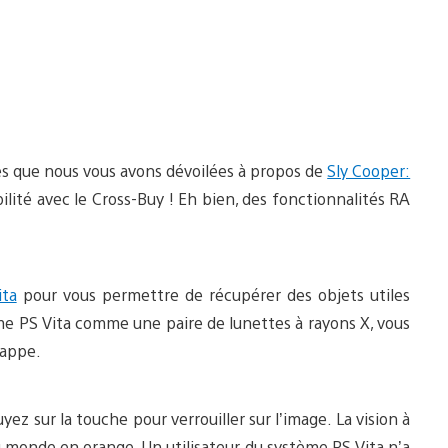
es que nous vous avons dévoilées à propos de
Sly Cooper:
lité avec le Cross-Buy ! Eh bien, des fonctionnalités RA
ita
pour vous permettre de récupérer des objets utiles
ème PS Vita comme une paire de lunettes à rayons X, vous
happe.
z sur la touche pour verrouiller sur l’image. La vision à
du monde en orange. Un utilisateur du système PS Vita n’a