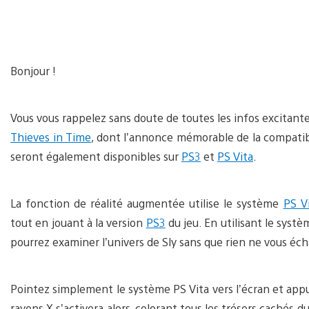
Bonjour !
Vous vous rappelez sans doute de toutes les infos excitant
Thieves in Time
, dont l’annonce mémorable de la compatibi
seront également disponibles sur
PS3
et
PS Vita
.
La fonction de réalité augmentée utilise le système
PS V
tout en jouant à la version
PS3
du jeu. En utilisant le syst
pourrez examiner l’univers de Sly sans que rien ne vous éc
Pointez simplement le système PS Vita vers l’écran et appuye
rayons X s’activera alors, colorant tous les trésors cachés 