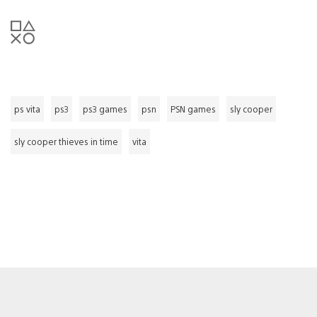
ps vita
ps3
ps3 games
psn
PSN games
sly cooper
sly cooper thieves in time
vita