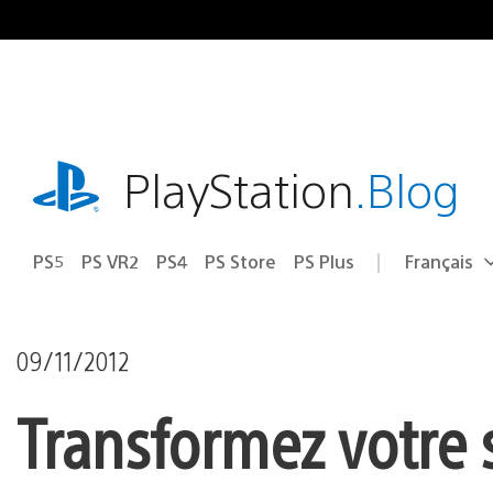
Accéder
au
contenu
playstation.com
PlayStation
.Blog
PS5
PS VR2
PS4
PS Store
PS Plus
Français
Choisir
Région
une
actuelle
région
:
09/11/2012
Transformez votre 