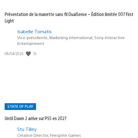
Présentation de la manette sans fil DualSense – Édition limitée 007 First
Light
Isabelle Tomatis
Vice-présidente, Marketing international, Sony Interactive
Entertainment
35
Date
08/04/2026
de
publication
:
STATE OF PLAY
Until Dawn 2 arrive sur PS5 en 2027
Postée
Stu Tilley
Creative Director, Firesprite Games
dans