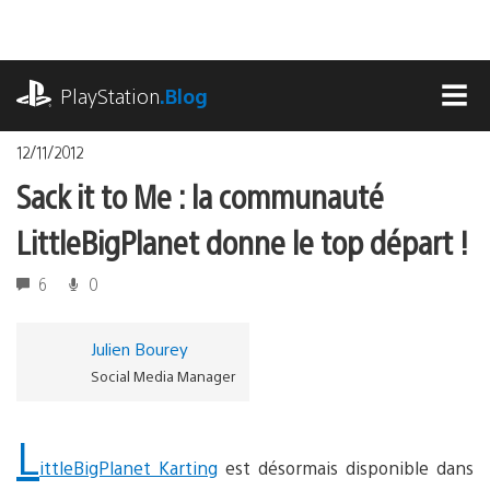
Accéder
au
contenu
playstation.com
PlayStation
.Blog
MEN
12/11/2012
Sack it to Me : la communauté
LittleBigPlanet donne le top départ !
6
0
Julien Bourey
Social Media Manager
L
ittleBigPlanet Karting
est désormais disponible dans