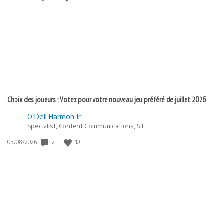
de
publication
:
Choix des joueurs : Votez pour votre nouveau jeu préféré de juillet 2026
O’Dell Harmon Jr.
Specialist, Content Communications, SIE
2
10
Date
03/08/2026
de
publication
: