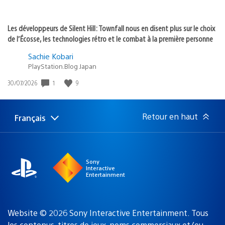
Les développeurs de Silent Hill: Townfall nous en disent plus sur le choix
de l’Écosse, les technologies rétro et le combat à la première personne
Sachie Kobari
PlayStation.Blog Japan
1
9
Date
30/07/2026
de
publication
:
Retour en haut
Français
Choisir
Région
une
actuelle
région
:
Sony
Interactive
Entertainment
Website © 2026 Sony Interactive Entertainment. Tous
les contenus, titres de jeux, noms commerciaux et/ou