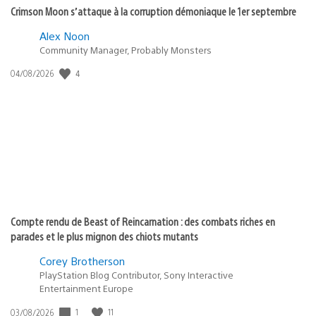
Crimson Moon s’attaque à la corruption démoniaque le 1er septembre
Alex Noon
Community Manager, Probably Monsters
4
Date
04/08/2026
de
publication
:
Compte rendu de Beast of Reincarnation : des combats riches en
parades et le plus mignon des chiots mutants
Corey Brotherson
PlayStation Blog Contributor, Sony Interactive
Entertainment Europe
1
11
Date
03/08/2026