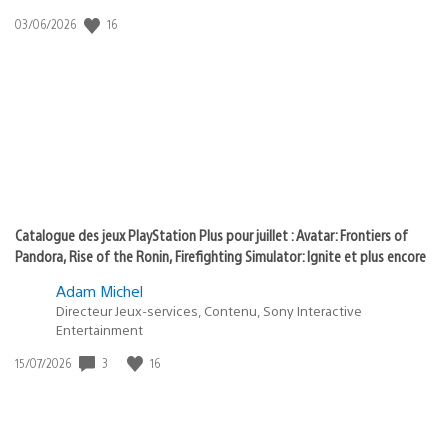
:
16
Date
03/06/2026
state
de
of
publication
:
play
Catalogue des jeux PlayStation Plus pour juillet : Avatar: Frontiers of
Pandora, Rise of the Ronin, Firefighting Simulator: Ignite et plus encore
Adam Michel
Directeur Jeux-services, Contenu, Sony Interactive
Entertainment
3
16
Date
15/07/2026
de
publication
: