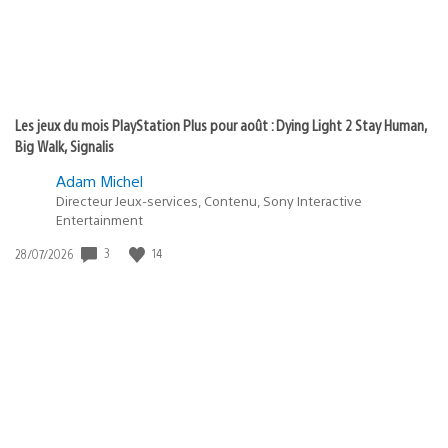
Les jeux du mois PlayStation Plus pour août : Dying Light 2 Stay Human,
Big Walk, Signalis
Adam Michel
Directeur Jeux-services, Contenu, Sony Interactive
Entertainment
3
14
Date
28/07/2026
de
publication
: