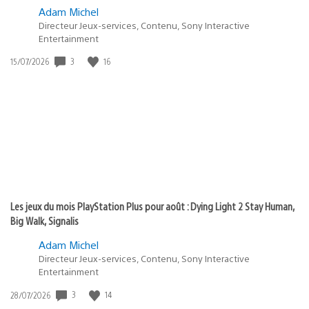
Adam Michel
Directeur Jeux-services, Contenu, Sony Interactive
Entertainment
3
16
Date
15/07/2026
de
publication
:
Les jeux du mois PlayStation Plus pour août : Dying Light 2 Stay Human,
Big Walk, Signalis
Adam Michel
Directeur Jeux-services, Contenu, Sony Interactive
Entertainment
3
14
Date
28/07/2026
de