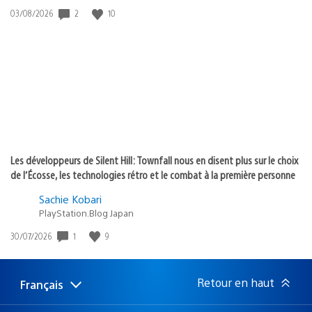
2
10
Date
03/08/2026
de
publication
:
Les développeurs de Silent Hill: Townfall nous en disent plus sur le choix
de l’Écosse, les technologies rétro et le combat à la première personne
Sachie Kobari
PlayStation.Blog Japan
1
9
Date
30/07/2026
de
publication
:
Retour en haut
Français
Choisir
Région
une
actuelle