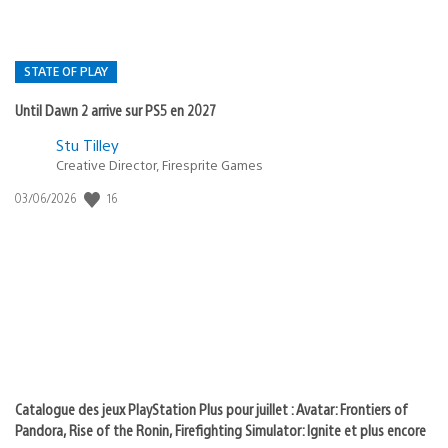
STATE OF PLAY
Until Dawn 2 arrive sur PS5 en 2027
Postée
Stu Tilley
Creative Director, Firesprite Games
dans
:
16
Date
03/06/2026
state
de
of
publication
:
play
Catalogue des jeux PlayStation Plus pour juillet : Avatar: Frontiers of
Pandora, Rise of the Ronin, Firefighting Simulator: Ignite et plus encore