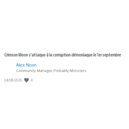
publication
:
Crimson Moon s’attaque à la corruption démoniaque le 1er septembre
Alex Noon
Community Manager, Probably Monsters
4
Date
04/08/2026
de
publication
: