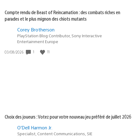
Compte rendu de Beast of Reincarnation : des combats riches en
parades et le plus mignon des chiots mutants
Corey Brotherson
PlayStation Blog Contributor, Sony Interactive
Entertainment Europe
1
11
Date
03/08/2026
de
publication
:
Choix des joueurs : Votez pour votre nouveau jeu préféré de juillet 2026
O’Dell Harmon Jr.
Specialist, Content Communications, SIE