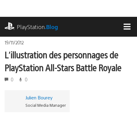
Accéder
au
contenu
playstation.com
PlayStation
.Blog
MEN
19/11/2012
L’illustration des personnages de
PlayStation All-Stars Battle Royale
0
0
Julien Bourey
Social Media Manager