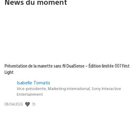
News du moment
Présentation de la manette sans fil DualSense – Édition limitée 007 First
Light
Isabelle Tomatis
Vice-présidente, Marketing international, Sony Interactive
Entertainment
35
Date
08/04/2026
de
publication
: