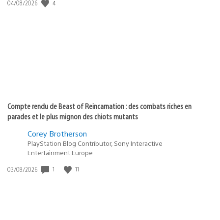
4
Date
04/08/2026
de
publication
:
Compte rendu de Beast of Reincarnation : des combats riches en
parades et le plus mignon des chiots mutants
Corey Brotherson
PlayStation Blog Contributor, Sony Interactive
Entertainment Europe
1
11
Date
03/08/2026
de
publication
: