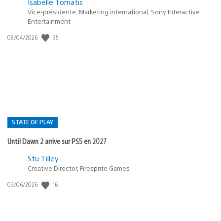
Isabelle Tomatis
Vice-présidente, Marketing international, Sony Interactive
Entertainment
35
Date
08/04/2026
de
publication
:
STATE OF PLAY
Until Dawn 2 arrive sur PS5 en 2027
Postée
Stu Tilley
Creative Director, Firesprite Games
dans
:
16
Date
03/06/2026
state
de
of
publication
:
play