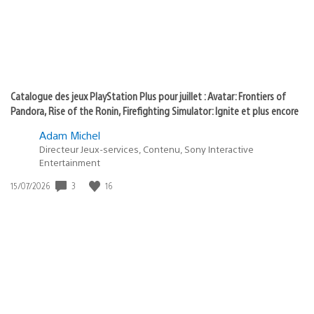
Catalogue des jeux PlayStation Plus pour juillet : Avatar: Frontiers of
Pandora, Rise of the Ronin, Firefighting Simulator: Ignite et plus encore
Adam Michel
Directeur Jeux-services, Contenu, Sony Interactive
Entertainment
3
16
Date
15/07/2026
de
publication
: