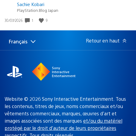
Sachie Kobari
PlayStation.Blog Japan
1
9
Date
30/07/2026
de
publication
:
Retour en haut
Français
Choisir
Région
une
actuelle
région
:
Sony
Interactive
Entertainment
Website © 2026 Sony Interactive Entertainment. Tous
les contenus, titres de jeux, noms commerciaux et/ou
vêtements commerciaux, marques, œuvres d’art et
images associées sont des marques
et/ou du matériel
protégé par le droit d’auteur de leurs propriétaires
respectifs
. Tous droits réservés.