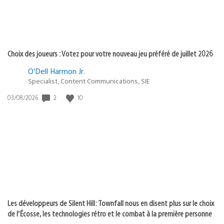
Choix des joueurs : Votez pour votre nouveau jeu préféré de juillet 2026
O’Dell Harmon Jr.
Specialist, Content Communications, SIE
2
10
Date
03/08/2026
de
publication
:
Les développeurs de Silent Hill: Townfall nous en disent plus sur le choix
de l’Écosse, les technologies rétro et le combat à la première personne