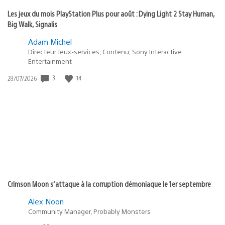
Les jeux du mois PlayStation Plus pour août : Dying Light 2 Stay Human,
Big Walk, Signalis
Adam Michel
Directeur Jeux-services, Contenu, Sony Interactive
Entertainment
3
14
Date
28/07/2026
de
publication
:
Crimson Moon s’attaque à la corruption démoniaque le 1er septembre
Alex Noon
Community Manager, Probably Monsters