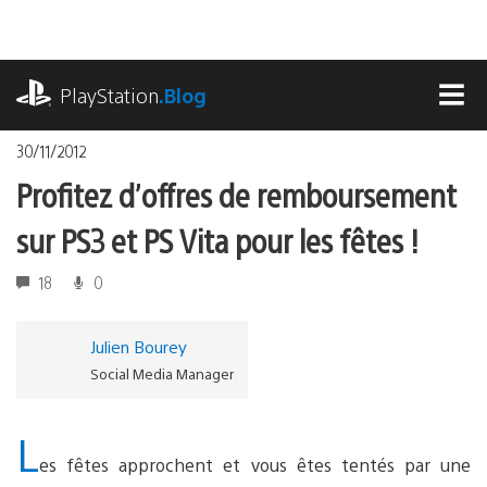
Accéder
au
contenu
playstation.com
PlayStation
.Blog
MEN
30/11/2012
Profitez d’offres de remboursement
sur PS3 et PS Vita pour les fêtes !
18
0
Julien Bourey
Social Media Manager
L
es fêtes approchent et vous êtes tentés par une