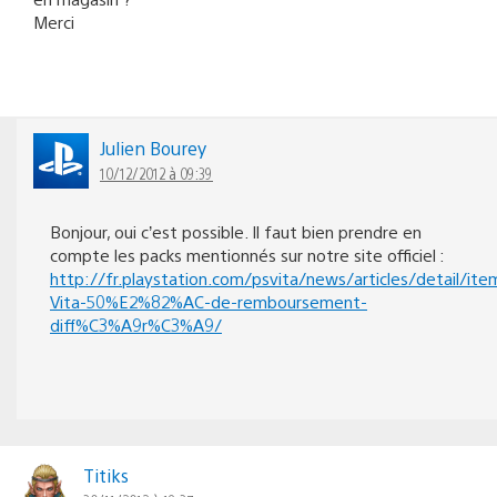
Merci
Julien Bourey
10/12/2012 à 09:39
Bonjour, oui c’est possible. Il faut bien prendre en
compte les packs mentionnés sur notre site officiel :
http://fr.playstation.com/psvita/news/articles/detail/i
Vita-50%E2%82%AC-de-remboursement-
diff%C3%A9r%C3%A9/
Titiks