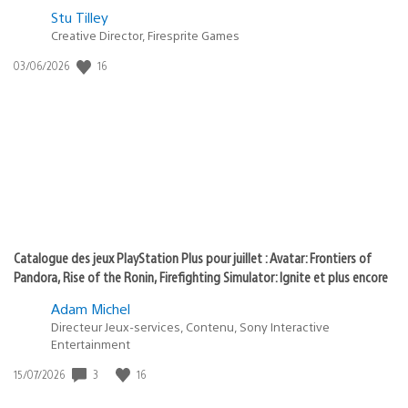
Postée
Stu Tilley
Creative Director, Firesprite Games
dans
:
16
Date
03/06/2026
state
de
of
publication
:
play
Catalogue des jeux PlayStation Plus pour juillet : Avatar: Frontiers of
Pandora, Rise of the Ronin, Firefighting Simulator: Ignite et plus encore
Adam Michel
Directeur Jeux-services, Contenu, Sony Interactive
Entertainment
3
16
Date
15/07/2026
de
publication