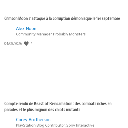
Crimson Moon s’attaque à la corruption démoniaque le 1er septembre
Alex Noon
Community Manager, Probably Monsters
4
Date
04/08/2026
de
publication
:
Compte rendu de Beast of Reincarnation : des combats riches en
parades et le plus mignon des chiots mutants
Corey Brotherson
PlayStation Blog Contributor, Sony Interactive