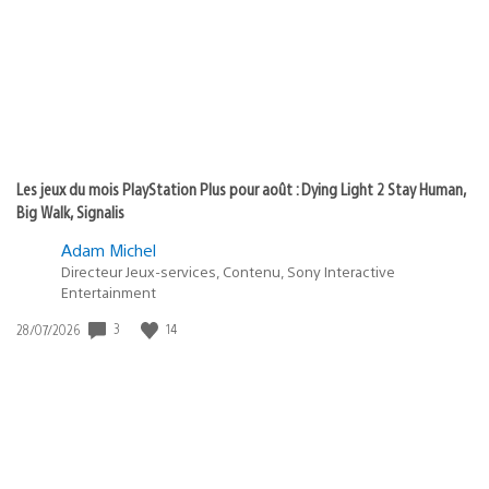
:
Les jeux du mois PlayStation Plus pour août : Dying Light 2 Stay Human,
Big Walk, Signalis
Adam Michel
Directeur Jeux-services, Contenu, Sony Interactive
Entertainment
3
14
Date
28/07/2026
de
publication
: