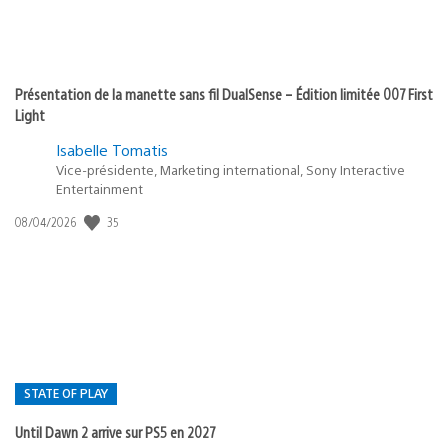
Présentation de la manette sans fil DualSense – Édition limitée 007 First
Light
Isabelle Tomatis
Vice-présidente, Marketing international, Sony Interactive
Entertainment
35
Date
08/04/2026
de
publication
:
STATE OF PLAY
Until Dawn 2 arrive sur PS5 en 2027