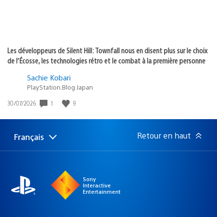
Les développeurs de Silent Hill: Townfall nous en disent plus sur le choix
de l’Écosse, les technologies rétro et le combat à la première personne
Sachie Kobari
PlayStation.Blog Japan
1
9
Date
30/07/2026
de
publication
:
Retour en haut
Français
Choisir
Région
une
actuelle
région
:
Sony
Interactive
Entertainment