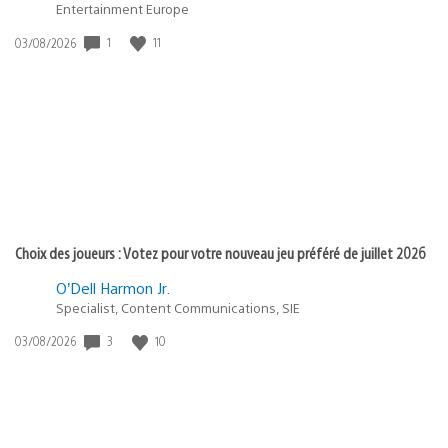
Entertainment Europe
1
11
Date
03/08/2026
de
publication
:
Choix des joueurs : Votez pour votre nouveau jeu préféré de juillet 2026
O’Dell Harmon Jr.
Specialist, Content Communications, SIE
3
10
Date
03/08/2026
de
publication
: