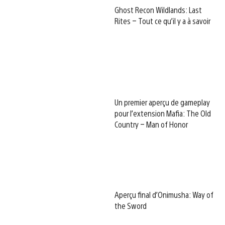
Ghost Recon Wildlands: Last
Rites – Tout ce qu’il y a à savoir
Un premier aperçu de gameplay
pour l’extension Mafia: The Old
Country – Man of Honor
Aperçu final d’Onimusha: Way of
the Sword