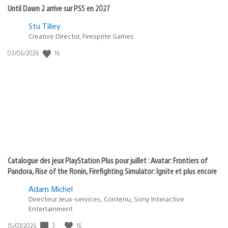
Until Dawn 2 arrive sur PS5 en 2027
Postée
Stu Tilley
Creative Director, Firesprite Games
dans
:
16
Date
03/06/2026
state
de
of
publication
:
play
Catalogue des jeux PlayStation Plus pour juillet : Avatar: Frontiers of
Pandora, Rise of the Ronin, Firefighting Simulator: Ignite et plus encore
Adam Michel
Directeur Jeux-services, Contenu, Sony Interactive
Entertainment
3
16
Date
15/07/2026