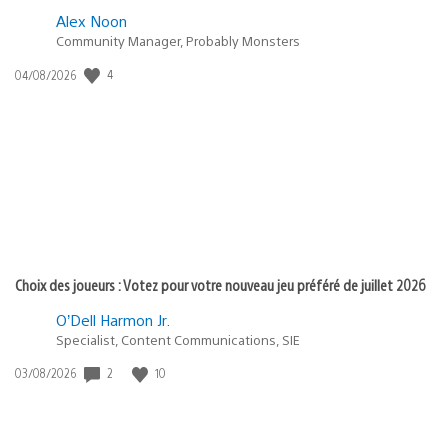
Alex Noon
Community Manager, Probably Monsters
4
Date
04/08/2026
de
publication
:
Choix des joueurs : Votez pour votre nouveau jeu préféré de juillet 2026
O’Dell Harmon Jr.
Specialist, Content Communications, SIE
2
10
Date
03/08/2026
de
publication
: