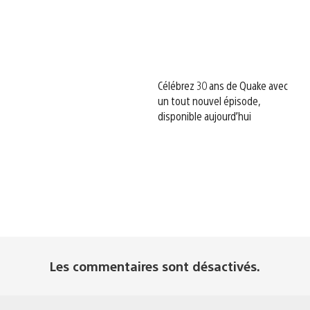
Célébrez 30 ans de Quake avec
un tout nouvel épisode,
disponible aujourd’hui
Les commentaires sont désactivés.