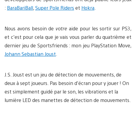
:
BaraBariBall
,
Super Pole Riders
et
Hokra
.
Nous avons besoin de
votre
aide pour les sortir sur PS3,
et c’est pour cela que je vais vous parler du quatrième et
dernier jeu de Sportsfriends : mon jeu PlayStation Move,
Johann Sebastian Joust
.
J.S. Joust est un jeu de détection de mouvements, de
deux à sept joueurs. Pas besoin d’écran pour y jouer ! On
est simplement guidé par le son, les vibrations et la
lumière LED des manettes de détection de mouvements.