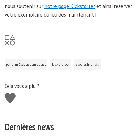
nous soutenir sur
notre page Kickstarter
et ainsi réserver
votre exemplaire du jeu dès maintenant !
johann Sebastian Joust
kickstarter
sportsfriends
Cela vous a plu ?
J'aime
Dernières news