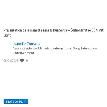
Présentation de la manette sans fil DualSense – Édition limitée 007 First
Light
Isabelle Tomatis
Vice-présidente, Marketing international, Sony Interactive
Entertainment
35
Date
08/04/2026
de
publication
:
STATE OF PLAY