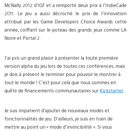
McNally 2012 d’IGF et a remporté deux prix à l’IndieCade
2011. Le jeu a aussi décroché le prix de l’innovation
attribué par les Game Developers Choice Awards cette
année, coiffant sur le poteau des grands jeux comme LA
Noire et Portal 2.
J’ai pris un grand plaisir à présenter la toute première
version alpha du jeu lors de toutes ces conférences, mais
je dois à présent le terminer pour pouvoir le montrer à
tout le monde ! C’est pour cela que nous sommes en
quête de financements communautaires sur
Kickstarter
.
Je suis impatient d’ajouter de nouveaux modes et
fonctionnalités de jeu. D’ailleurs, je suis en train de
mettre au point un « mode d’invincibilité ». Si vous