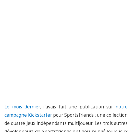
Le mois dernier
, j’avais fait une publication sur
notre
campagne Kickstarter
pour Sportsfriends : une collection
de quatre jeux indépendants multijoueur. Les trois autres
développeurs de Sportsfriends ont déjà publié leurs jeux