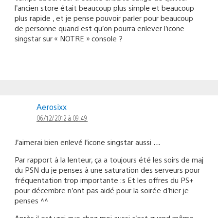
l’ancien store était beaucoup plus simple et beaucoup
plus rapide , et je pense pouvoir parler pour beaucoup
de personne quand est qu’on pourra enlever l’icone
singstar sur « NOTRE » console ?
Aerosixx
06/12/2012 à 09:49
J’aimerai bien enlevé l’icone singstar aussi …
Par rapport à la lenteur, ça a toujours été les soirs de maj
du PSN du je penses à une saturation des serveurs pour
fréquentation trop importante :s Et les offres du PS+
pour décembre n’ont pas aidé pour la soirée d’hier je
penses ^^
Après il est vrai que chez moi aussi c’est quand même