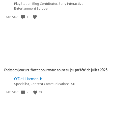
PlayStation Blog Contributor, Sony Interactive
Entertainment Europe
1
11
Date
03/08/2026
de
publication
:
Choix des joueurs : Votez pour votre nouveau jeu préféré de juillet 2026
O’Dell Harmon Jr.
Specialist, Content Communications, SIE
2
10
Date
03/08/2026
de
publication
: