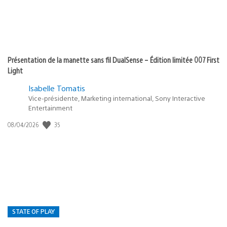
Présentation de la manette sans fil DualSense – Édition limitée 007 First
Light
Isabelle Tomatis
Vice-présidente, Marketing international, Sony Interactive
Entertainment
35
Date
08/04/2026
de
publication
:
STATE OF PLAY