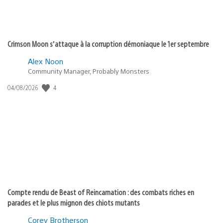
Crimson Moon s’attaque à la corruption démoniaque le 1er septembre
Alex Noon
Community Manager, Probably Monsters
4
Date
04/08/2026
de
publication
:
Compte rendu de Beast of Reincarnation : des combats riches en
parades et le plus mignon des chiots mutants
Corey Brotherson