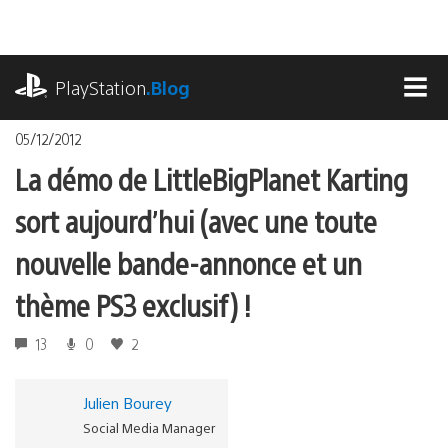
Accéder
au
contenu
playstation.com
PlayStation
.Blog
MEN
05/12/2012
La démo de LittleBigPlanet Karting
sort aujourd’hui (avec une toute
nouvelle bande-annonce et un
thème PS3 exclusif) !
13
0
2
Julien Bourey
Social Media Manager