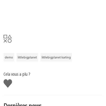
demo
littlebigplanet
littlebigplanet karting
Cela vous a plu ?
J'aime
Dernières news