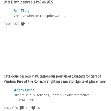
Until Dawn 2 arrive sur PS5 en 2027
Postée
Stu Tilley
Creative Director, Firesprite Games
dans
:
16
Date
03/06/2026
state
de
of
publication
:
play
Catalogue des jeux PlayStation Plus pour juillet : Avatar: Frontiers of
Pandora, Rise of the Ronin, Firefighting Simulator: Ignite et plus encore
Adam Michel
Directeur Jeux-services, Contenu, Sony Interactive
Entertainment
3
16
Date
15/07/2026