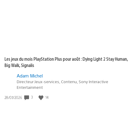
de
publication
:
Les jeux du mois PlayStation Plus pour août : Dying Light 2 Stay Human,
Big Walk, Signalis
Adam Michel
Directeur Jeux-services, Contenu, Sony Interactive
Entertainment
3
14
Date
28/07/2026
de
publication
: