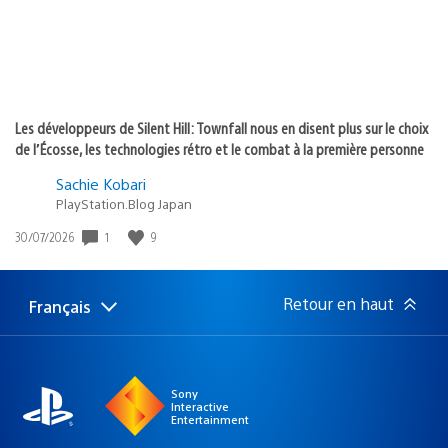
Les développeurs de Silent Hill: Townfall nous en disent plus sur le choix
de l’Écosse, les technologies rétro et le combat à la première personne
Sachie Kobari
PlayStation.Blog Japan
1
9
Date
30/07/2026
de
publication
:
Retour en haut
Français
Choisir
Région
une
actuelle
région
:
Sony
Interactive
Entertainment