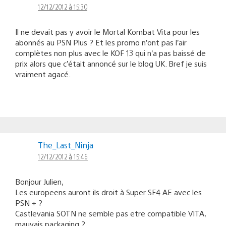
12/12/2012 à 15:30
Il ne devait pas y avoir le Mortal Kombat Vita pour les
abonnés au PSN Plus ? Et les promo n’ont pas l’air
complètes non plus avec le KOF 13 qui n’a pas baissé de
prix alors que c’était annoncé sur le blog UK. Bref je suis
vraiment agacé.
The_Last_Ninja
12/12/2012 à 15:46
Bonjour Julien,
Les europeens auront ils droit à Super SF4 AE avec les
PSN + ?
Castlevania SOTN ne semble pas etre compatible VITA,
mauvais packaging ?