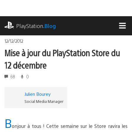
Accéder
au
contenu
playstation.com
PlayStation
.Blog
MEN
12/12/2012
Mise à jour du PlayStation Store du
12 décembre
68
0
Julien Bourey
Social Media Manager
B
onjour à tous ! Cette semaine sur le Store ravira les