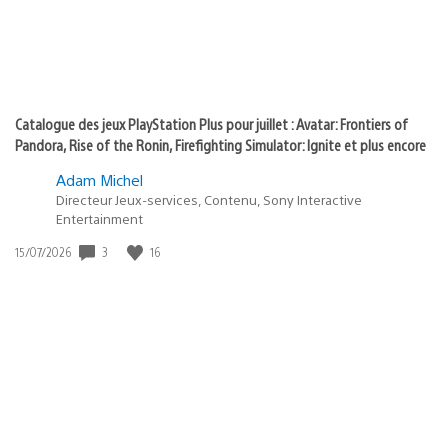
Catalogue des jeux PlayStation Plus pour juillet : Avatar: Frontiers of
Pandora, Rise of the Ronin, Firefighting Simulator: Ignite et plus encore
Adam Michel
Directeur Jeux-services, Contenu, Sony Interactive
Entertainment
3
16
Date
15/07/2026
de
publication
: