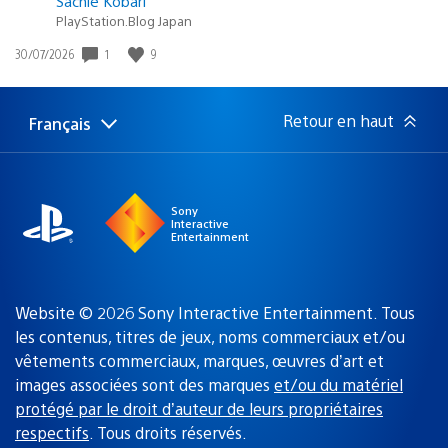
Sachie Kobari
PlayStation.Blog Japan
1
9
Date
30/07/2026
de
publication
:
Retour en haut
Français
Choisir
Région
une
actuelle
région
:
Sony
Interactive
Entertainment
Website © 2026 Sony Interactive Entertainment. Tous
les contenus, titres de jeux, noms commerciaux et/ou
vêtements commerciaux, marques, œuvres d’art et
images associées sont des marques
et/ou du matériel
protégé par le droit d’auteur de leurs propriétaires
respectifs
. Tous droits réservés.