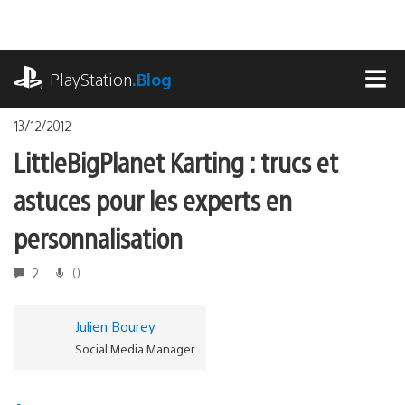
Accéder
au
contenu
playstation.com
PlayStation
.Blog
MEN
13/12/2012
LittleBigPlanet Karting : trucs et
astuces pour les experts en
personnalisation
2
0
Julien Bourey
Social Media Manager