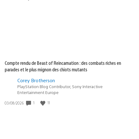
de
publication
:
Compte rendu de Beast of Reincarnation : des combats riches en
parades et le plus mignon des chiots mutants
Corey Brotherson
PlayStation Blog Contributor, Sony Interactive
Entertainment Europe
1
11
Date
03/08/2026
de
publication
: