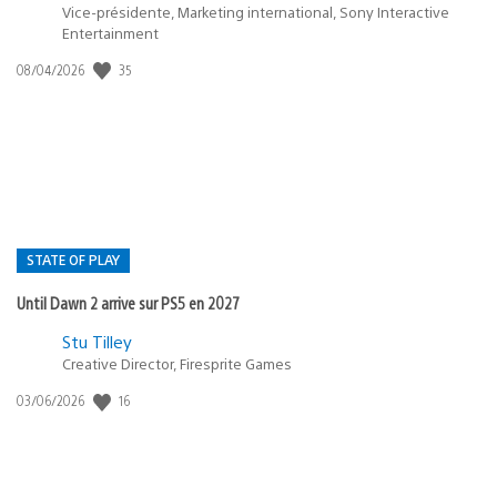
Vice-présidente, Marketing international, Sony Interactive
Entertainment
35
Date
08/04/2026
de
publication
:
STATE OF PLAY
Until Dawn 2 arrive sur PS5 en 2027
Postée
Stu Tilley
Creative Director, Firesprite Games
dans
:
16
Date
03/06/2026
state
de
of
publication
:
play