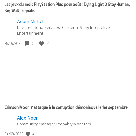
Les jeux du mois PlayStation Plus pour août : Dying Light 2 Stay Human,
Big Walk, Signalis
Adam Michel
Directeur Jeux-services, Contenu, Sony Interactive
Entertainment
3
14
Date
28/07/2026
de
publication
:
Crimson Moon s’attaque à la corruption démoniaque le 1er septembre
Alex Noon
Community Manager, Probably Monsters
4
Date
04/08/2026