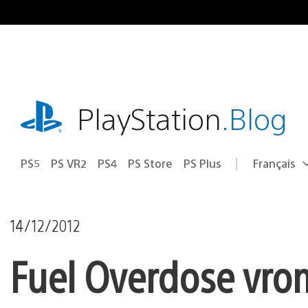
Accéder
au
contenu
playstation.com
PlayStation
.Blog
PS5
PS VR2
PS4
PS Store
PS Plus
Français
Choisir
Région
une
actuelle
région
:
14/12/2012
Fuel Overdose vrom