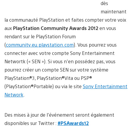
dès
maintenant
la communauté PlayStation et faites compter votre voix
aux
PlayStation Community Awards 2012
en vous
rendant sur le PlayStation Forum
(
community.eu.playstation.com
). Vous pourrez vous
connecter avec votre compte Sony Entertainment
Networtk (« SEN »). Si vous n’en possédez pas, vous
pourrez créer un compte SEN sur votre système
PlayStation®3, PlayStation®Vita ou PSP®
(PlayStation®Portable) ou via le site
Sony Entertainment
Network
.
Des mises à jour de l’événement seront également
disponibles sur Twitter :
#PSAwards12