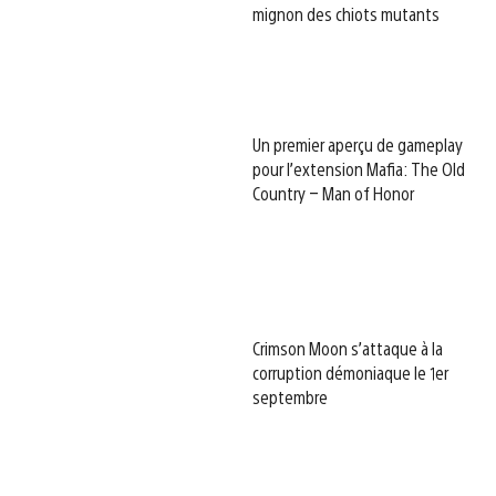
mignon des chiots mutants
Un premier aperçu de gameplay
pour l’extension Mafia: The Old
Country – Man of Honor
Crimson Moon s’attaque à la
corruption démoniaque le 1er
septembre