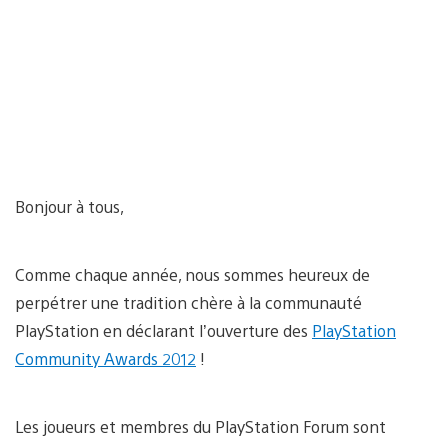
Bonjour à tous,
Comme chaque année, nous sommes heureux de
perpétrer une tradition chère à la communauté
PlayStation en déclarant l’ouverture des
PlayStation
Community Awards 2012
!
Les joueurs et membres du PlayStation Forum sont