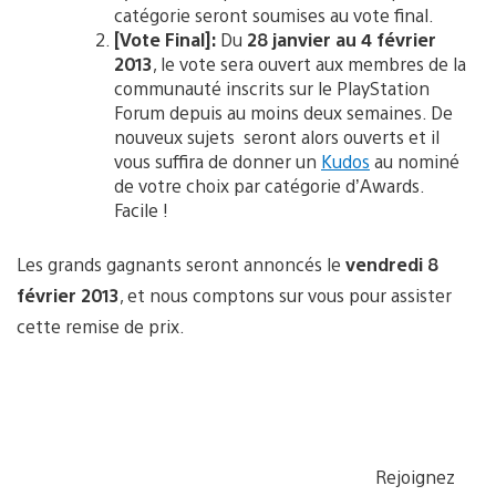
catégorie seront soumises au vote final.
[Vote Final]:
Du
28 janvier au 4 février
2013
, le vote sera ouvert aux membres de la
communauté inscrits sur le PlayStation
Forum depuis au moins deux semaines. De
nouveux sujets seront alors ouverts et il
vous suffira de donner un
Kudos
au nominé
de votre choix par catégorie d’Awards.
Facile !
Les grands gagnants seront annoncés le
vendredi 8
février 2013
, et nous comptons sur vous pour assister
cette remise de prix.
Rejoignez