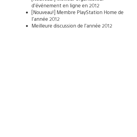
d’événement en ligne en 2012
[Nouveau!] Membre PlayStation Home de
l’année 2012
Meilleure discussion de l’année 2012