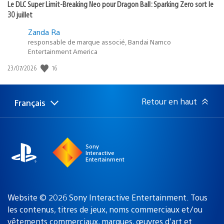
Le DLC Super Limit-Breaking Neo pour Dragon Ball: Sparking Zero sort le
30 juillet
Zanda Ra
responsable de marque associé, Bandai Namco
Entertainment America
16
Date
23/07/2026
de
publication
:
Retour en haut
Français
Choisir
Région
une
actuelle
région
:
Sony
Interactive
Entertainment
Website © 2026 Sony Interactive Entertainment. Tous
les contenus, titres de jeux, noms commerciaux et/ou
vêtements commerciaux, marques, œuvres d’art et