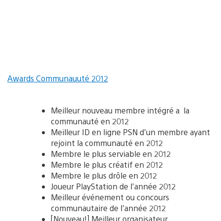
Awards Communauuté 2012
Meilleur nouveau membre intégré a la
communauté en 2012
Meilleur ID en ligne PSN d’un membre ayant
rejoint la communauté en 2012
Membre le plus serviable en 2012
Membre le plus créatif en 2012
Membre le plus drôle en 2012
Joueur PlayStation de l’année 2012
Meilleur événement ou concours
communautaire de l’année 2012
[Nouveau!] Meilleur organisateur