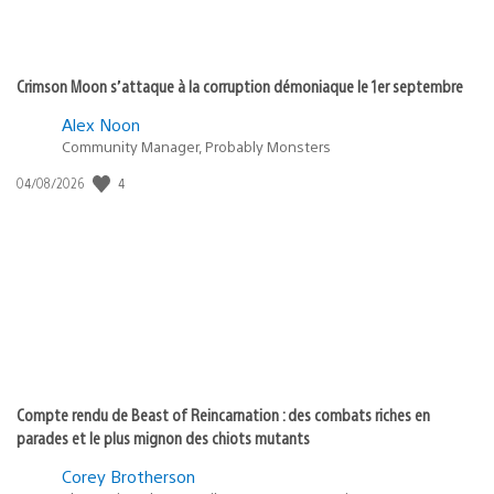
Crimson Moon s’attaque à la corruption démoniaque le 1er septembre
Alex Noon
Community Manager, Probably Monsters
4
Date
04/08/2026
de
publication
:
Compte rendu de Beast of Reincarnation : des combats riches en
parades et le plus mignon des chiots mutants
Corey Brotherson