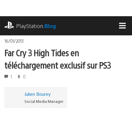
Accéder
au
contenu
playstation.com
PlayStation
.Blog
MEN
16/01/2013
Far Cry 3 High Tides en
téléchargement exclusif sur PS3
1
0
Julien Bourey
Social Media Manager