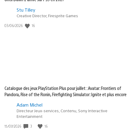
Postée
Stu Tilley
Creative Director, Firesprite Games
dans
:
16
Date
03/06/2026
state
de
of
publication
:
play
Catalogue des jeux PlayStation Plus pour juillet : Avatar: Frontiers of
Pandora, Rise of the Ronin, Firefighting Simulator: Ignite et plus encore
Adam Michel
Directeur Jeux-services, Contenu, Sony Interactive
Entertainment
3
16
Date
15/07/2026
de