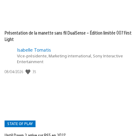
Présentation de la manette sans fil DualSense – Édition limitée 007 First
Light
Isabelle Tomatis
Vice-présidente, Marketing international, Sony Interactive
Entertainment
35
Date
08/04/2026
de
publication
:
STATE OF PLAY
Until Dawn 2 arrive sur PS5 en 2027