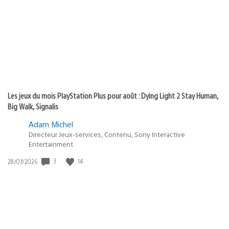
publication
:
Les jeux du mois PlayStation Plus pour août : Dying Light 2 Stay Human,
Big Walk, Signalis
Adam Michel
Directeur Jeux-services, Contenu, Sony Interactive
Entertainment
3
14
Date
28/07/2026
de
publication
: