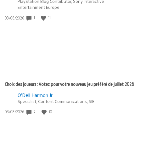
PlayStation Blog Contributor, Sony Interactive
Entertainment Europe
1
11
Date
03/08/2026
de
publication
:
Choix des joueurs : Votez pour votre nouveau jeu préféré de juillet 2026
O’Dell Harmon Jr.
Specialist, Content Communications, SIE
2
10
Date
03/08/2026
de
publication
: