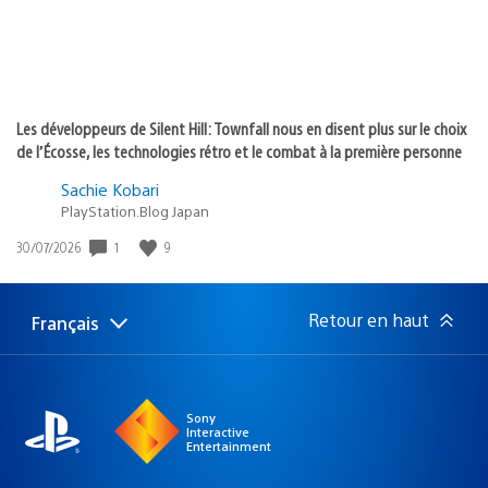
Les développeurs de Silent Hill: Townfall nous en disent plus sur le choix
de l’Écosse, les technologies rétro et le combat à la première personne
Sachie Kobari
PlayStation.Blog Japan
1
9
Date
30/07/2026
de
publication
:
Retour en haut
Français
Choisir
Région
une
actuelle
région
:
Sony
Interactive
Entertainment