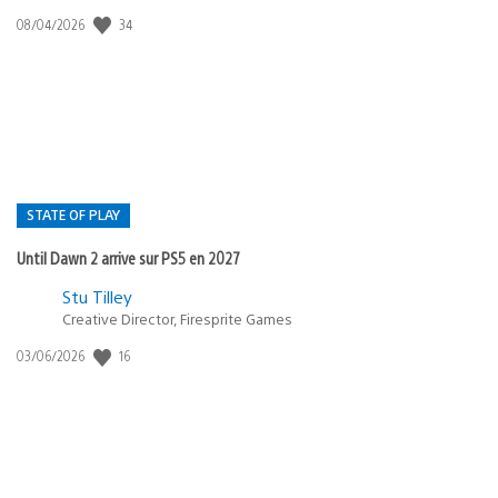
34
Date
08/04/2026
de
publication
:
STATE OF PLAY
Until Dawn 2 arrive sur PS5 en 2027
Postée
Stu Tilley
Creative Director, Firesprite Games
dans
:
16
Date
03/06/2026
state
de
of
publication
:
play