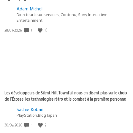
Adam Michel
Directeur Jeux-services, Contenu, Sony Interactive
Entertainment
1
13
Date
28/07/2026
de
publication
:
Les développeurs de Silent Hill: Townfall nous en disent plus sur le choix
de l’Écosse, les technologies rétro et le combat à la première personne
Sachie Kobari
PlayStation.Blog Japan
1
9
Date
30/07/2026
de