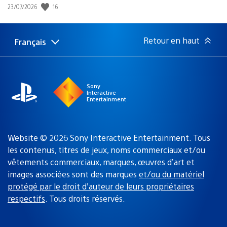
16
Date
23/07/2026
de
publication
:
Retour en haut
Français
Choisir
Région
une
actuelle
région
:
Sony
Interactive
Entertainment
Website © 2026 Sony Interactive Entertainment. Tous
les contenus, titres de jeux, noms commerciaux et/ou
vêtements commerciaux, marques, œuvres d’art et
images associées sont des marques
et/ou du matériel
protégé par le droit d’auteur de leurs propriétaires
respectifs
. Tous droits réservés.