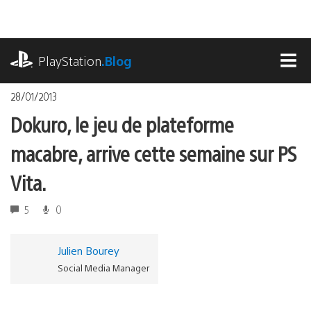
Accéder
au
contenu
playstation.com
PlayStation
.Blog
MEN
28/01/2013
Dokuro, le jeu de plateforme
macabre, arrive cette semaine sur PS
Vita.
5
0
Julien Bourey
Social Media Manager