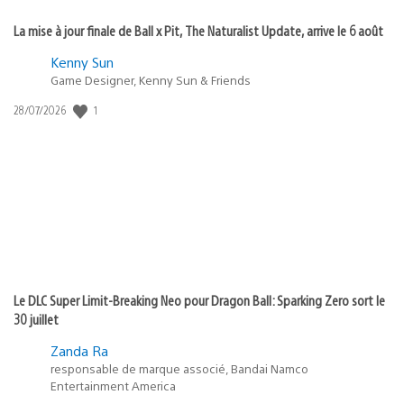
La mise à jour finale de Ball x Pit, The Naturalist Update, arrive le 6 août
Kenny Sun
Game Designer, Kenny Sun & Friends
1
Date
28/07/2026
de
publication
:
Le DLC Super Limit-Breaking Neo pour Dragon Ball: Sparking Zero sort le
30 juillet
Zanda Ra
responsable de marque associé, Bandai Namco
Entertainment America