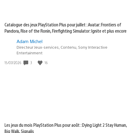
Catalogue des jeux PlayStation Plus pour juillet : Avatar: Frontiers of
Pandora, Rise of the Ronin, Firefighting Simulator: Ignite et plus encore
Adam Michel
Directeur Jeux-services, Contenu, Sony Interactive
Entertainment
3
16
Date
15/07/2026
de
publication
:
Les jeux du mois PlayStation Plus pour août : Dying Light 2 Stay Human,
Big Walk, Signalis