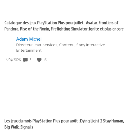
Catalogue des jeux PlayStation Plus pour juillet : Avatar: Frontiers of
Pandora, Rise of the Ronin, Firefighting Simulator: Ignite et plus encore
Adam Michel
Directeur Jeux-services, Contenu, Sony Interactive
Entertainment
3
16
Date
15/07/2026
de
publication
:
Les jeux du mois PlayStation Plus pour août : Dying Light 2 Stay Human,
Big Walk, Signalis