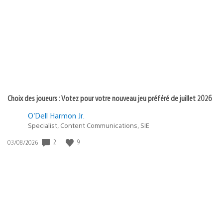
de
publication
:
Choix des joueurs : Votez pour votre nouveau jeu préféré de juillet 2026
O’Dell Harmon Jr.
Specialist, Content Communications, SIE
2
9
Date
03/08/2026
de
publication
: