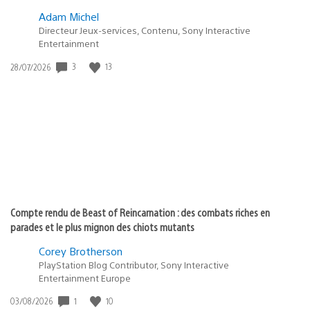
Adam Michel
Directeur Jeux-services, Contenu, Sony Interactive
Entertainment
3
13
Date
28/07/2026
de
publication
:
Compte rendu de Beast of Reincarnation : des combats riches en
parades et le plus mignon des chiots mutants
Corey Brotherson
PlayStation Blog Contributor, Sony Interactive
Entertainment Europe
1
10
Date
03/08/2026