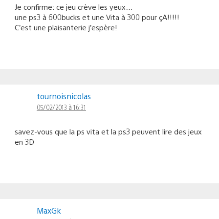
Je confirme: ce jeu crève les yeux…
une ps3 à 600bucks et une Vita à 300 pour çA!!!!!
C’est une plaisanterie j’espère!
tournoisnicolas
05/02/2013 à 16:31
savez-vous que la ps vita et la ps3 peuvent lire des jeux
en 3D
MaxGk