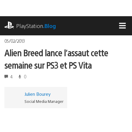
Accéder
au
contenu
playstation.com
PlayStation
.Blog
MEN
05/02/2013
Alien Breed lance l’assaut cette
semaine sur PS3 et PS Vita
4
0
Julien Bourey
Social Media Manager