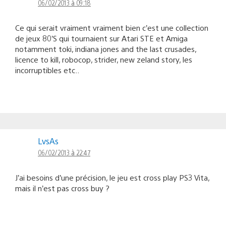
06/02/2013 à 09:18
Ce qui serait vraiment vraiment bien c’est une collection
de jeux 80’S qui tournaient sur Atari STE et Amiga
notamment toki, indiana jones and the last crusades,
licence to kill, robocop, strider, new zeland story, les
incorruptibles etc..
LvsAs
06/02/2013 à 22:47
J’ai besoins d’une précision, le jeu est cross play PS3 Vita,
mais il n’est pas cross buy ?