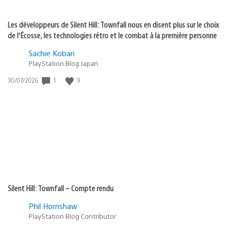
Les développeurs de Silent Hill: Townfall nous en disent plus sur le choix
de l’Écosse, les technologies rétro et le combat à la première personne
Sachie Kobari
PlayStation.Blog Japan
1
9
Date
30/07/2026
de
publication
:
Silent Hill: Townfall – Compte rendu
Phil Hornshaw
PlayStation Blog Contributor