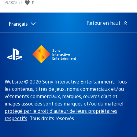
11
Date
29/07/2026
de
publication
:
Retour en haut
Français
Choisir
Région
une
actuelle
région
:
Sony
Interactive
Entertainment
Website © 2026 Sony Interactive Entertainment. Tous
les contenus, titres de jeux, noms commerciaux et/ou
vêtements commerciaux, marques, œuvres d’art et
images associées sont des marques
et/ou du matériel
protégé par le droit d’auteur de leurs propriétaires
respectifs
. Tous droits réservés.