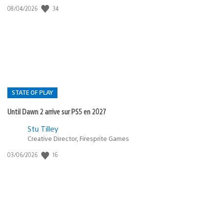
34
Date
08/04/2026
de
publication
:
STATE OF PLAY
Until Dawn 2 arrive sur PS5 en 2027
Postée
Stu Tilley
Creative Director, Firesprite Games
dans
:
16
Date
03/06/2026
state
de
of
publication
:
play