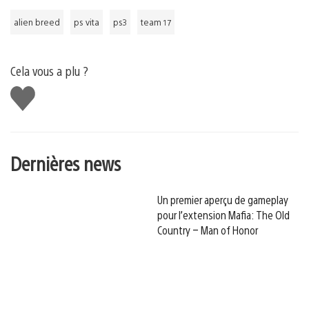
alien breed
ps vita
ps3
team 17
Cela vous a plu ?
J'aime
Dernières news
Un premier aperçu de gameplay
pour l’extension Mafia: The Old
Country – Man of Honor