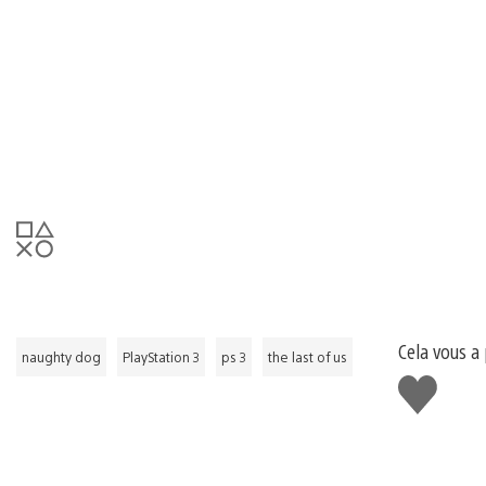
Cela vous a 
naughty dog
PlayStation 3
ps 3
the last of us
J'aime