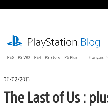
Accéder
au
contenu
playstation.com
PlayStation
.Blog
PS5
PS VR2
PS4
PS Store
PS Plus
Français
Choisir
Région
une
actuelle
région
:
06/02/2013
The Last of Us : pl