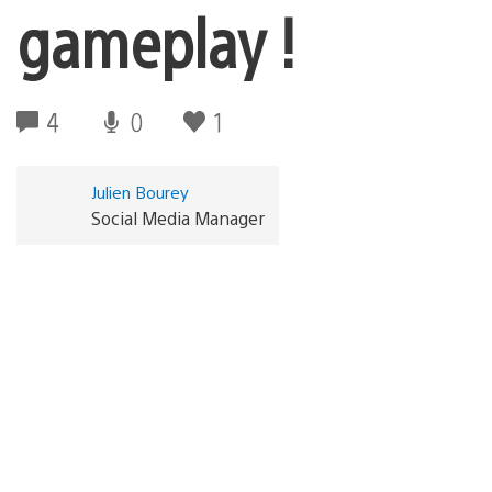
gameplay !
4
0
1
Julien Bourey
Social Media Manager