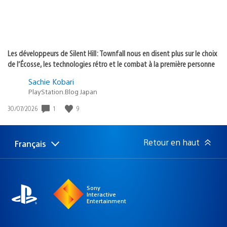
Les développeurs de Silent Hill: Townfall nous en disent plus sur le choix
de l’Écosse, les technologies rétro et le combat à la première personne
Sachie Kobari
PlayStation.Blog Japan
1
9
Date
30/07/2026
de
publication
:
Retour en haut
Français
Choisir
Région
une
actuelle
région
:
Sony
Interactive
Entertainment