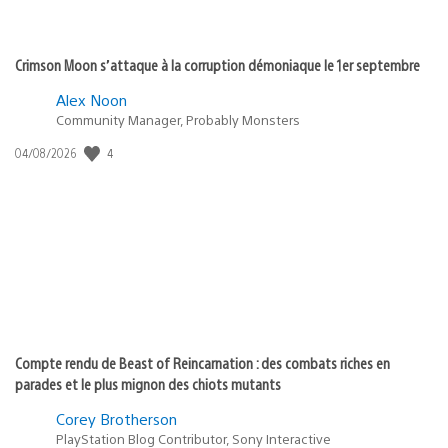
Crimson Moon s’attaque à la corruption démoniaque le 1er septembre
Alex Noon
Community Manager, Probably Monsters
4
Date
04/08/2026
de
publication
:
Compte rendu de Beast of Reincarnation : des combats riches en
parades et le plus mignon des chiots mutants
Corey Brotherson
PlayStation Blog Contributor, Sony Interactive