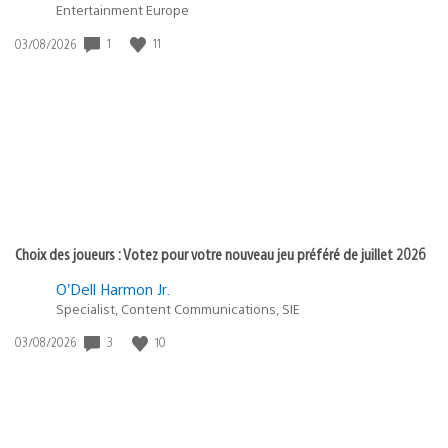
Entertainment Europe
1
11
Date
03/08/2026
de
publication
:
Choix des joueurs : Votez pour votre nouveau jeu préféré de juillet 2026
O’Dell Harmon Jr.
Specialist, Content Communications, SIE
3
10
Date
03/08/2026
de
publication
: