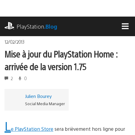
Accéder
au
contenu
playstation.com
PlayStation
.Blog
MEN
12/02/2013
Mise à jour du PlayStation Home :
arrivée de la version 1.75
2
0
Julien Bourey
Social Media Manager
L
e PlayStation Store
sera brièvement hors ligne pour