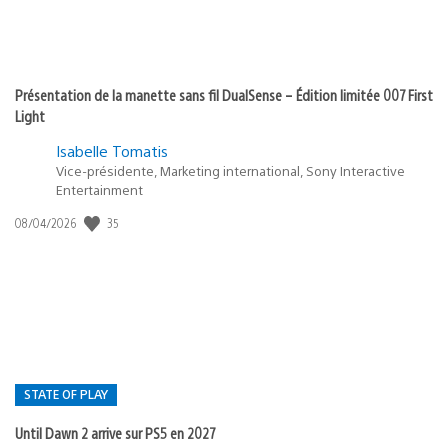
Présentation de la manette sans fil DualSense – Édition limitée 007 First
Light
Isabelle Tomatis
Vice-présidente, Marketing international, Sony Interactive
Entertainment
35
Date
08/04/2026
de
publication
:
STATE OF PLAY
Until Dawn 2 arrive sur PS5 en 2027