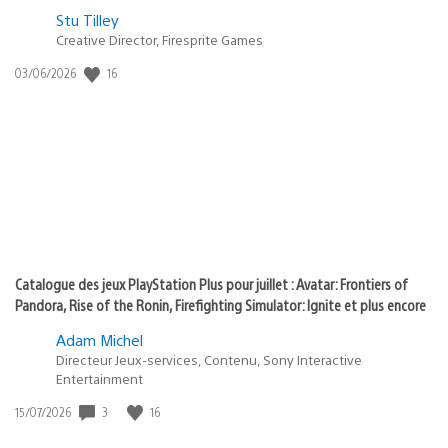
Postée
Stu Tilley
Creative Director, Firesprite Games
dans
:
16
Date
03/06/2026
state
de
of
publication
:
play
Catalogue des jeux PlayStation Plus pour juillet : Avatar: Frontiers of
Pandora, Rise of the Ronin, Firefighting Simulator: Ignite et plus encore
Adam Michel
Directeur Jeux-services, Contenu, Sony Interactive
Entertainment
3
16
Date
15/07/2026
de
publication