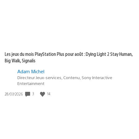
:
Les jeux du mois PlayStation Plus pour août : Dying Light 2 Stay Human,
Big Walk, Signalis
Adam Michel
Directeur Jeux-services, Contenu, Sony Interactive
Entertainment
3
14
Date
28/07/2026
de
publication
: